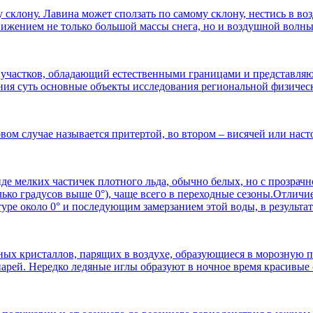
 склону. Лавина может сползать по самому склону, нестись в во
движением не только большой массы снега, но и воздушной вол
 участков, обладающий естественными границами и представляю
ния суть основные объекты исследования региональной физичес
вом случае называется притертой, во втором – висячей или наст
е мелких частичек плотного льда, обычно белых, но с прозрачн
ько градусов выше 0°), чаще всего в переходные сезоны.Отличи
ре около 0° и последующим замерзанием этой воды, в результате 
ных кристаллов, парящих в воздухе, образующиеся в морозную 
нарей. Нередко ледяные иглы образуют в ночное время красивые 