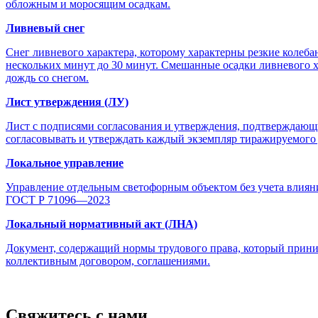
обложным и моросящим осадкам.
Ливневый снег
Снег ливневого характера, которому характерны резкие колебан
нескольких минут до 30 минут. Смешанные осадки ливневого х
дождь со снегом.
Лист утверждения (ЛУ)
Лист с подписями согласования и утверждения, подтверждающ
согласовывать и утверждать каждый экземпляр тиражируемого
Локальное управление
Управление отдельным светофорным объектом без учета влиян
ГОСТ Р 71096—2023
Локальный нормативный акт (ЛНА)
Документ, содержащий нормы трудового права, который прини
коллективным договором, соглашениями.
Свяжитесь с нами