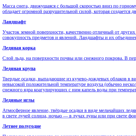
Масса снега, движущаяся с большой скоростью вниз по горному
обладает огромной разрушительной силой, которая создается 
Ландшафт
Участок земной поверхности, качественно отличный от других
совокупность предметов и явлений. Ландшафты и их объедине
Ледяная корка
Слой льда, на поверхности почвы или снежного покрова. В пер
Ледяная крупа
Твердые осадки, выпадающие из кучево-дождевых облаков в вид
невысокой положительной температуре воздуха (обычно нескол
снежного ядра коагулирующих с ним капель воды при температу
Ледяные иглы
Атмосферное явление, твёрдые осадки в виде мельчайших ледя
в свете лучей солнца, ночью — в лучах луны или при свете фо
Летнее полугодие