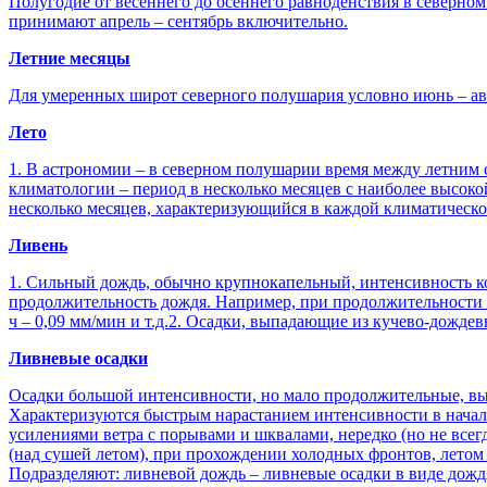
Полугодие от весеннего до осеннего равноденствия в северно
принимают апрель – сентябрь включительно.
Летние месяцы
Для умеренных широт северного полушария условно июнь – ав
Лето
1. В астрономии – в северном полушарии время между летним с
климатологии – период в несколько месяцев с наиболее высок
несколько месяцев, характеризующийся в каждой климатическ
Ливень
1. Сильный дождь, обычно крупнокапельный, интенсивность кот
продолжительность дождя. Например, при продолжительности в 5
ч – 0,09 мм/мин и т.д.2. Осадки, выпадающие из кучево-дождев
Ливневые осадки
Осадки большой интенсивности, но мало продолжительные, выпа
Характеризуются быстрым нарастанием интенсивности в начал
усилениями ветра с порывами и шквалами, нередко (но не все
(над сушей летом), при прохождении холодных фронтов, летом 
Подразделяют: ливневой дождь – ливневые осадки в виде дожд