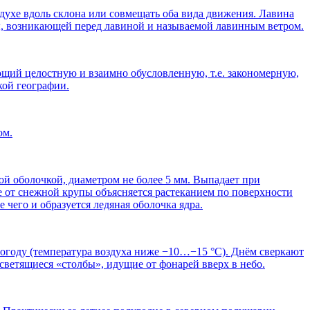
здухе вдоль склона или совмещать оба вида движения. Лавина
ны, возникающей перед лавиной и называемой лавинным ветром.
щий целостную и взаимно обусловленную, т.е. закономерную,
кой географии.
ом.
ой оболочкой, диаметром не более 5 мм. Выпадает при
е от снежной крупы объясняется растеканием по поверхности
чего и образуется ледяная оболочка ядра.
погоду (температура воздуха ниже −10…−15 °C). Днём сверкают
светящиеся «столбы», идущие от фонарей вверх в небо.