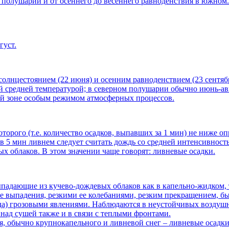
м полушарии и от осеннего до весеннего равноденствия в южном
густ.
олнцестоянием (22 июня) и осенним равноденствием (23 сентябр
ой средней температурой; в северном полушарии обычно июнь-ав
ой зоне особым режимом атмосферных процессов.
орого (т.е. количество осадков, выпавших за 1 мин) не ниже оп
 мин ливнем следует считать дождь со средней интенсивностью в
ых облаков. В этом значении чаще говорят: ливневые осадки.
дающие из кучево-дождевых облаков как в капельно-жидком, так 
е выпадения, резкими ее колебаниями, резким прекращением, 
гда) грозовыми явлениями. Наблюдаются в неустойчивых воздуш
над сушей также и в связи с теплыми фронтами.
я, обычно крупнокапельного и ливневой снег – ливневые осадки