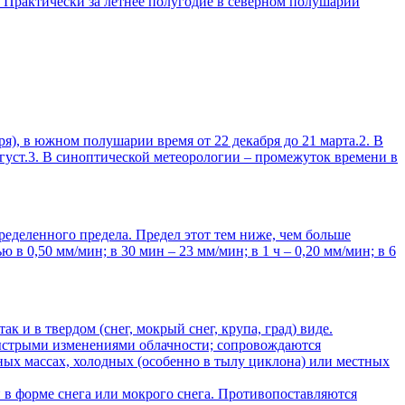
. Практически за летнее полугодие в северном полушарии
я), в южном полушарии время от 22 декабря до 21 марта.2. В
густ.3. В синоптической метеорологии – промежуток времени в
ределенного предела. Предел этот тем ниже, чем больше
 0,50 мм/мин; в 30 мин – 23 мм/мин; в 1 ч – 0,20 мм/мин; в 6
и в твердом (снег, мокрый снег, крупа, град) виде.
быстрыми изменениями облачности; сопровождаются
ных массах, холодных (особенно в тылу циклона) или местных
 в форме снега или мокрого снега. Противопоставляются