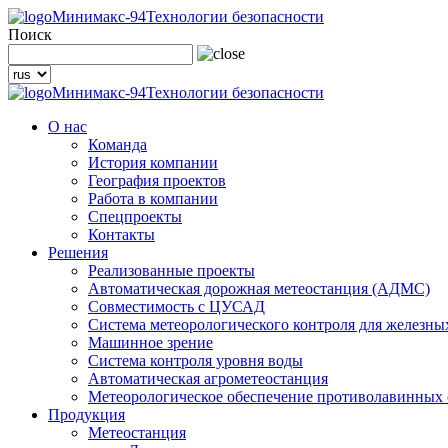
Минимакс-94
Технологии безопасности
Поиск
Минимакс-94
Технологии безопасности
О нас
Команда
История компании
География проектов
Работа в компании
Спецпроекты
Контакты
Решения
Реализованные проекты
Автоматическая дорожная метеостанция (АДМС)
Совместимость с ЦУСАД
Система метеорологического контроля для железны
Машинное зрение
Система контроля уровня воды
Автоматическая агрометеостанция
Метеорологическое обеспечение противолавинных
Продукция
Метеостанция