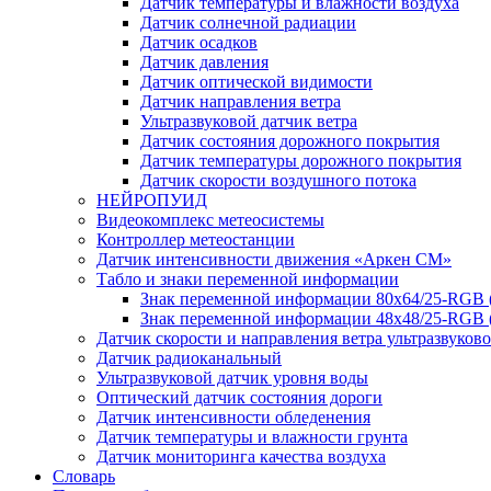
Датчик температуры и влажности воздуха
Датчик солнечной радиации
Датчик осадков
Датчик давления
Датчик оптической видимости
Датчик направления ветра
Ультразвуковой датчик ветра
Датчик состояния дорожного покрытия
Датчик температуры дорожного покрытия
Датчик скорости воздушного потока
НЕЙРОПУИД
Видеокомплекс метеосистемы
Контроллер метеостанции
Датчик интенсивности движения «Аркен СМ»
Табло и знаки переменной информации
Знак переменной информации 80х64/25-RGB
Знак переменной информации 48х48/25-RGB 
Датчик скорости и направления ветра ультразвуков
Датчик радиоканальный
Ультразвуковой датчик уровня воды
Оптический датчик состояния дороги
Датчик интенсивности обледенения
Датчик температуры и влажности грунта
Датчик мониторинга качества воздуха
Словарь