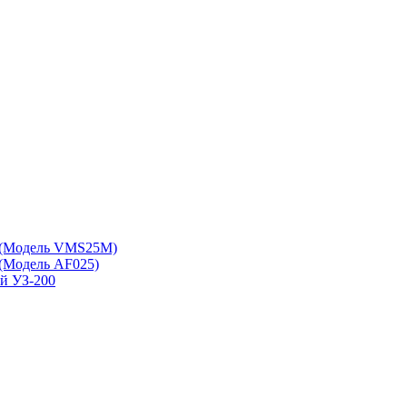
 (Модель VMS25M)
(Модель АF025)
ой УЗ-200