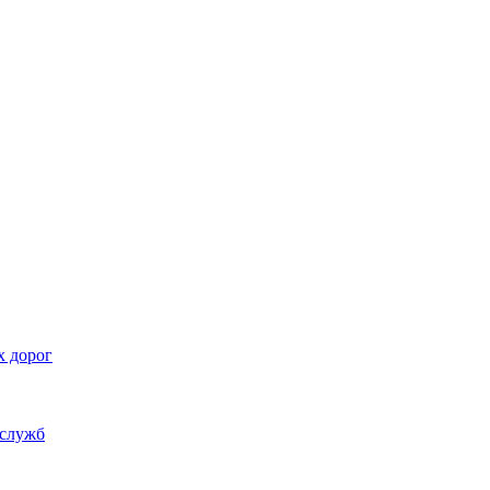
х дорог
 служб