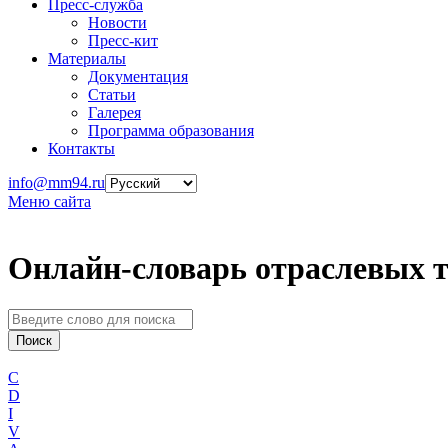
Пресс-служба
Новости
Пресс-кит
Материалы
Документация
Статьи
Галерея
Программа образования
Контакты
info@mm94.ru
Меню сайта
Онлайн-словарь отраслевых 
C
D
I
V