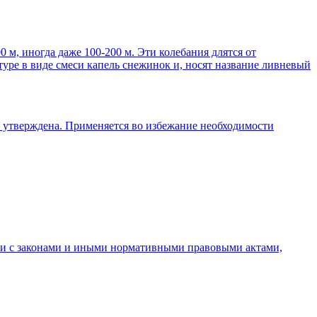
 м, иногда даже 100-200 м. Эти колебания длятся от
уре в виде смеси капель снежинок и, носят название ливневый
 утверждена. Применяется во избежание необходимости
вии с законами и иными нормативными правовыми актами,