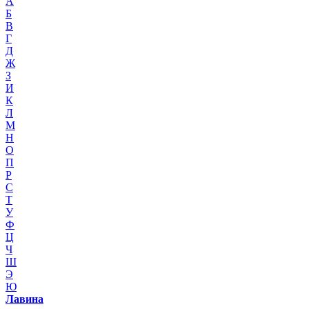
А
Б
В
Г
Д
Ж
З
И
К
Л
М
Н
О
П
Р
С
Т
У
Ф
Ц
Ч
Ш
Э
Ю
Лавина