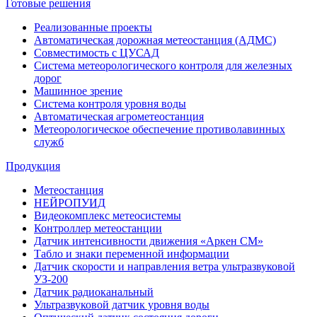
Готовые решения
Реализованные проекты
Автоматическая дорожная метеостанция (АДМС)
Совместимость с ЦУСАД
Система метеорологического контроля для железных
дорог
Машинное зрение
Система контроля уровня воды
Автоматическая агрометеостанция
Метеорологическое обеспечение противолавинных
служб
Продукция
Метеостанция
НЕЙРОПУИД
Видеокомплекс метеосистемы
Контроллер метеостанции
Датчик интенсивности движения «Аркен СМ»
Табло и знаки переменной информации
Датчик скорости и направления ветра ультразвуковой
УЗ-200
Датчик радиоканальный
Ультразвуковой датчик уровня воды