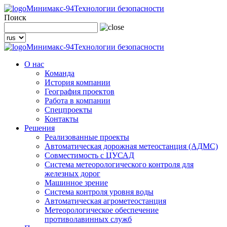
Минимакс-94
Технологии безопасности
Поиск
Минимакс-94
Технологии безопасности
О нас
Команда
История компании
География проектов
Работа в компании
Спецпроекты
Контакты
Решения
Реализованные проекты
Автоматическая дорожная метеостанция (АДМС)
Совместимость с ЦУСАД
Система метеорологического контроля для
железных дорог
Машинное зрение
Система контроля уровня воды
Автоматическая агрометеостанция
Метеорологическое обеспечение
противолавинных служб