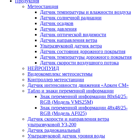
Продукция
Метеостанция
Датчик температуры и влажности воздуха
Датчик солнечной радиации
Датчик осадков
Датчик давления
Датчик оптической видимости
Датчик направления ветра
Ультразвуковой датчик ветра
Датчик состояния дорожного покрытия
Датчик температуры дорожного покрытия
Датчик скорости воздушного потока
НЕЙРОПУИД
Видеокомплекс метеосистемы
Контроллер метеостанции
Датчик интенсивности движения «Аркен СМ»
Табло и знаки переменной информации
Знак переменной информации 80х64/25-
RGB (Модель VMS25M)
Знак переменной информации 48х48/25-
RGB (Модель АF025)
Датчик скорости и направления ветра
ультразвуковой УЗ-200
Датчик радиоканальный
Ультразвуковой датчик уровня воды