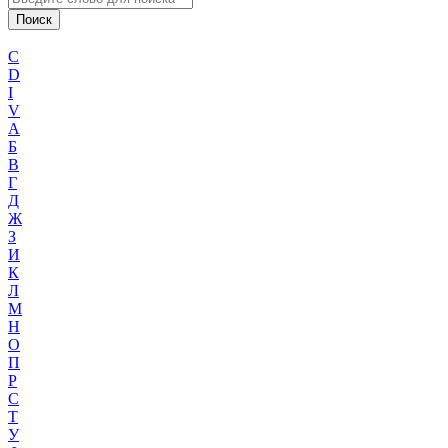
C
D
I
V
А
Б
В
Г
Д
Ж
З
И
К
Л
М
Н
О
П
Р
С
Т
У