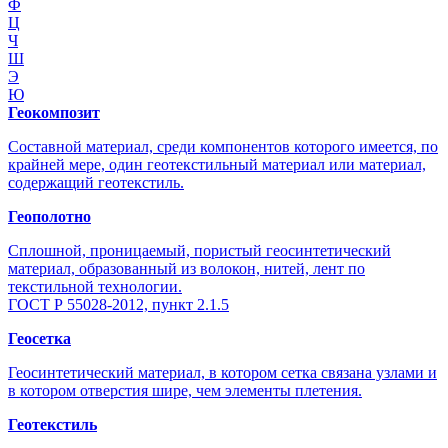
Ф
Ц
Ч
Ш
Э
Ю
Геокомпозит
Составной материал, среди компонентов которого имеется, по
крайней мере, один геотекстильный материал или материал,
содержащий геотекстиль.
Геополотно
Сплошной, проницаемый, пористый геосинтетический
материал, образованный из волокон, нитей, лент по
текстильной технологии.
ГОСТ Р 55028-2012, пункт 2.1.5
Геосетка
Геосинтетический материал, в котором сетка связана узлами и
в котором отверстия шире, чем элементы плетения.
Геотекстиль