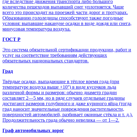
где вследствие движения транспорта либо большого
количества пешеходов выпавший снег уплотняется. Чаще
всего это происходит на проезжей части дорог и тротуарах.
Образованию гололедицы способствуют также погодные
условия: выпавшие накануне осадки в виде дождя или снега,
минусовая температура воздуха.
ГОСТ Р
Это система обязательной сертификации продукции, работ и
услуг на соответствие требованиям действующих
обязательных национальных стандартов.
Град
Твёрдые осадки, выпадающие в тёплое время года (при
температуре воздуха выше +10°) в виде кусочков льда
различной формы и размеров: обычно диаметр градин
составляет 2—5 мм, но в ряде случаев отдельные градины
достигают размеров голубиного и даже куриного яйца (тогда
град наносит значительные повреждения растительности,
поверхностей автомобилей, разбивает оконные стёкла и т. д.).
Продолжительность града обычно невелика — от 1—2.
Граф автомобильных дорог