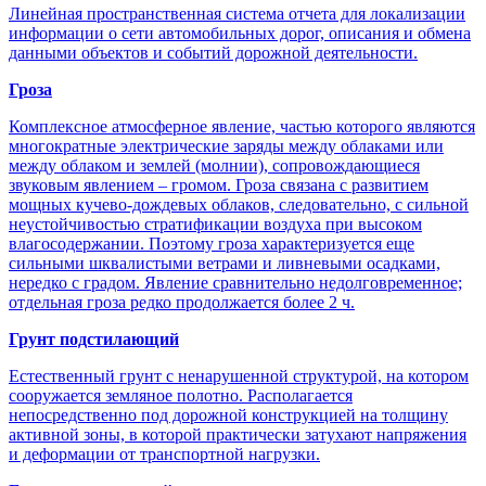
Линейная пространственная система отчета для локализации
информации о сети автомобильных дорог, описания и обмена
данными объектов и событий дорожной деятельности.
Гроза
Комплексное атмосферное явление, частью которого являются
многократные электрические заряды между облаками или
между облаком и землей (молнии), сопровождающиеся
звуковым явлением – громом. Гроза связана с развитием
мощных кучево-дождевых облаков, следовательно, с сильной
неустойчивостью стратификации воздуха при высоком
влагосодержании. Поэтому гроза характеризуется еще
сильными шквалистыми ветрами и ливневыми осадками,
нередко с градом. Явление сравнительно недолговременное;
отдельная гроза редко продолжается более 2 ч.
Грунт подстилающий
Естественный грунт с ненарушенной структурой, на котором
сооружается земляное полотно. Располагается
непосредственно под дорожной конструкцией на толщину
активной зоны, в которой практически затухают напряжения
и деформации от транспортной нагрузки.