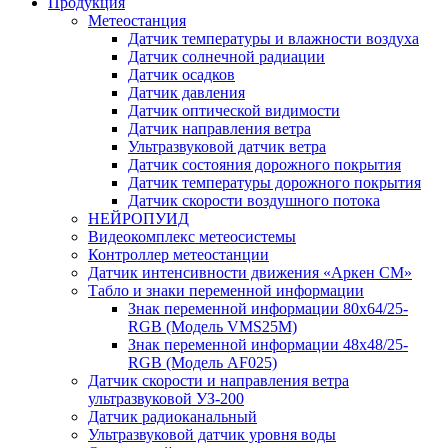
Продукция
Метеостанция
Датчик температуры и влажности воздуха
Датчик солнечной радиации
Датчик осадков
Датчик давления
Датчик оптической видимости
Датчик направления ветра
Ультразвуковой датчик ветра
Датчик состояния дорожного покрытия
Датчик температуры дорожного покрытия
Датчик скорости воздушного потока
НЕЙРОПУИД
Видеокомплекс метеосистемы
Контроллер метеостанции
Датчик интенсивности движения «Аркен СМ»
Табло и знаки переменной информации
Знак переменной информации 80х64/25-
RGB (Модель VMS25M)
Знак переменной информации 48х48/25-
RGB (Модель АF025)
Датчик скорости и направления ветра
ультразвуковой УЗ-200
Датчик радиоканальный
Ультразвуковой датчик уровня воды