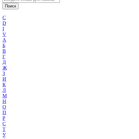
C
D
I
V
А
Б
В
Г
Д
Ж
З
И
К
Л
М
Н
О
П
Р
С
Т
У