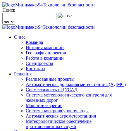
Минимакс-94
Технологии безопасности
Поиск
Минимакс-94
Технологии безопасности
О нас
Команда
История компании
География проектов
Работа в компании
Спецпроекты
Контакты
Решения
Реализованные проекты
Автоматическая дорожная метеостанция (АДМС)
Совместимость с ЦУСАД
Система метеорологического контроля для
железных дорог
Машинное зрение
Система контроля уровня воды
Автоматическая агрометеостанция
Метеорологическое обеспечение
противолавинных служб