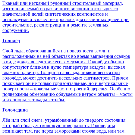
Тканый или нетканый рулонный строительный материал,
изготавливаемый из различного волокнистого сырья со
значительной долей синтетических компонентов и
используемый в качестве прослоек для различных целей при
строительстве, реконструкции и ремонте земляных
сооружений.
Гололёд
Слой льда, образовавшийся на поверхности земли и
расположенных на ней объектах во время выпадения осадков
в виде дождя вследствие его замерзания. Гололёду обычно
сопутствуют близкая к нулю температура воздуха, высокая
влажность, ветер. Толщина слоя льда, появившегося при
гололёде, может достигать нескольких сантиметров. Причем
покрывает он не только горизонтальные, но и вертикальные
поверхности – цокольные части строений, деревья. Особенно
подвержены обмерзанию обдуваемые ветром объекты – мосты
и их опоры, эстакады, столбы.
Гололедица
Лёд или слой снега, утрамбованный до твердого состояния,
который образует скользкую поверхность. Гололедица
возникает там, где перед заморозками стояла вода, или там,