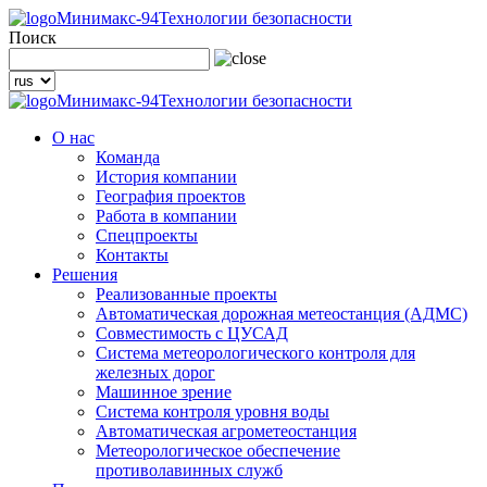
Минимакс-94
Технологии безопасности
Поиск
Минимакс-94
Технологии безопасности
О нас
Команда
История компании
География проектов
Работа в компании
Спецпроекты
Контакты
Решения
Реализованные проекты
Автоматическая дорожная метеостанция (АДМС)
Совместимость с ЦУСАД
Система метеорологического контроля для
железных дорог
Машинное зрение
Система контроля уровня воды
Автоматическая агрометеостанция
Метеорологическое обеспечение
противолавинных служб