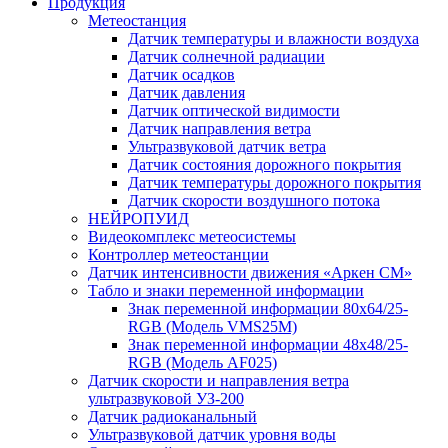
Продукция
Метеостанция
Датчик температуры и влажности воздуха
Датчик солнечной радиации
Датчик осадков
Датчик давления
Датчик оптической видимости
Датчик направления ветра
Ультразвуковой датчик ветра
Датчик состояния дорожного покрытия
Датчик температуры дорожного покрытия
Датчик скорости воздушного потока
НЕЙРОПУИД
Видеокомплекс метеосистемы
Контроллер метеостанции
Датчик интенсивности движения «Аркен СМ»
Табло и знаки переменной информации
Знак переменной информации 80х64/25-
RGB (Модель VMS25M)
Знак переменной информации 48х48/25-
RGB (Модель АF025)
Датчик скорости и направления ветра
ультразвуковой УЗ-200
Датчик радиоканальный
Ультразвуковой датчик уровня воды