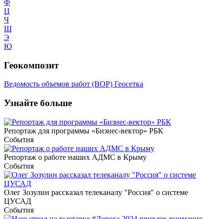
Ф
Ц
Ч
Ш
Э
Ю
Геокомпозит
Ведомость объемов работ (ВОР)
Геосетка
Узнайте больше
Репортаж для программы «Бизнес-вектор» РБК
События
Репортаж о работе наших АДМС в Крыму
События
Олег Зозулин рассказал телеканалу "Россия" о системе
ЦУСАД
События