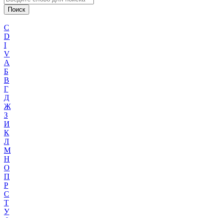
C
D
I
V
А
Б
В
Г
Д
Ж
З
И
К
Л
М
Н
О
П
Р
С
Т
У