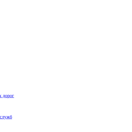
х дорог
 служб