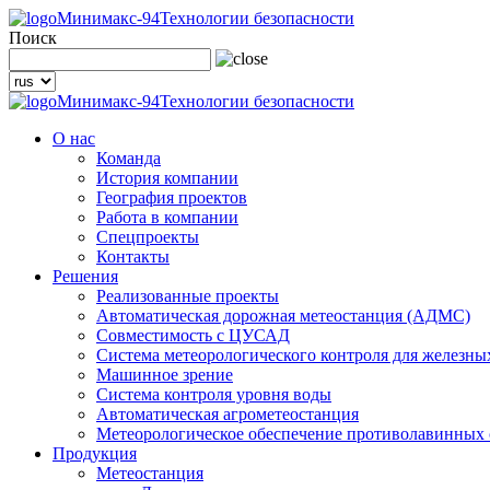
Минимакс-94
Технологии безопасности
Поиск
Минимакс-94
Технологии безопасности
О нас
Команда
История компании
География проектов
Работа в компании
Спецпроекты
Контакты
Решения
Реализованные проекты
Автоматическая дорожная метеостанция (АДМС)
Совместимость с ЦУСАД
Система метеорологического контроля для железны
Машинное зрение
Система контроля уровня воды
Автоматическая агрометеостанция
Метеорологическое обеспечение противолавинных
Продукция
Метеостанция