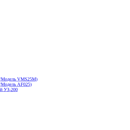
 (Модель VMS25M)
(Модель АF025)
ой УЗ-200