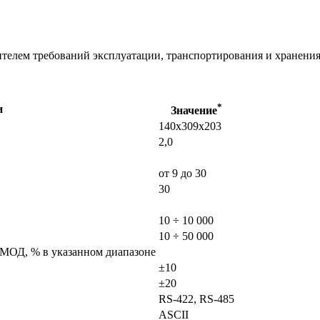
телем требований эксплуатации, транспортирования и хранени
*
и
Значение
140х309х203
2,0
от 9 до 30
30
10 ÷ 10 000
10 ÷ 50 000
МОД, % в указанном диапазоне
±10
±20
RS-422, RS-485
ASCII