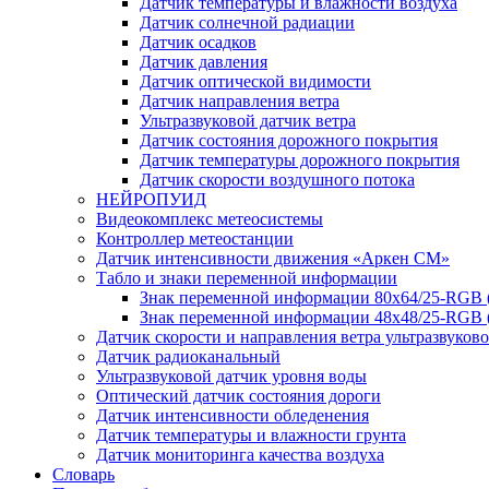
Датчик температуры и влажности воздуха
Датчик солнечной радиации
Датчик осадков
Датчик давления
Датчик оптической видимости
Датчик направления ветра
Ультразвуковой датчик ветра
Датчик состояния дорожного покрытия
Датчик температуры дорожного покрытия
Датчик скорости воздушного потока
НЕЙРОПУИД
Видеокомплекс метеосистемы
Контроллер метеостанции
Датчик интенсивности движения «Аркен СМ»
Табло и знаки переменной информации
Знак переменной информации 80х64/25-RGB
Знак переменной информации 48х48/25-RGB 
Датчик скорости и направления ветра ультразвуков
Датчик радиоканальный
Ультразвуковой датчик уровня воды
Оптический датчик состояния дороги
Датчик интенсивности обледенения
Датчик температуры и влажности грунта
Датчик мониторинга качества воздуха
Словарь