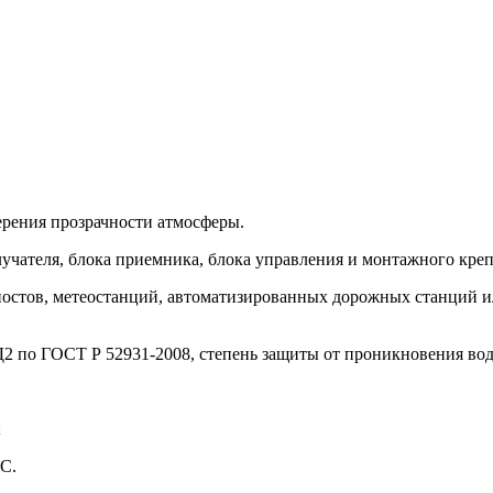
ерения прозрачности атмосферы.
лучателя, блока приемника, блока управления и монтажного кре
х постов, метеостанций, автоматизированных дорожных станций
Д2 по ГОСТ Р 52931-2008, степень защиты от проникновения во
;
ºС.