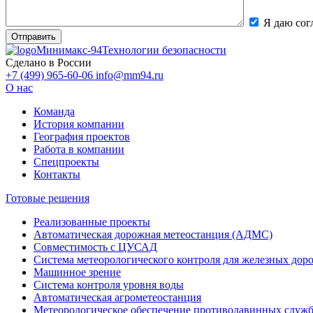
Я даю сог
Минимакс-94
Технологии безопасности
Сделано в России
+7 (499) 965-60-06
info@mm94.ru
О нас
Команда
История компании
География проектов
Работа в компании
Спецпроекты
Контакты
Готовые решения
Реализованные проекты
Автоматическая дорожная метеостанция (АДМС)
Совместимость с ЦУСАД
Система метеорологического контроля для железных дор
Машинное зрение
Система контроля уровня воды
Автоматическая агрометеостанция
Метеорологическое обеспечение противолавинных служ