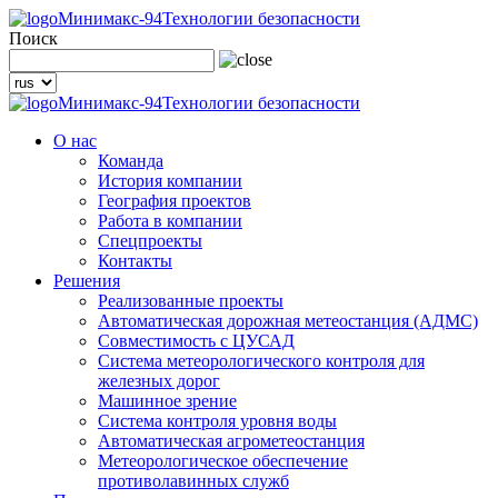
Минимакс-94
Технологии безопасности
Поиск
Минимакс-94
Технологии безопасности
О нас
Команда
История компании
География проектов
Работа в компании
Спецпроекты
Контакты
Решения
Реализованные проекты
Автоматическая дорожная метеостанция (АДМС)
Совместимость с ЦУСАД
Система метеорологического контроля для
железных дорог
Машинное зрение
Система контроля уровня воды
Автоматическая агрометеостанция
Метеорологическое обеспечение
противолавинных служб