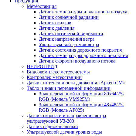
Продукция
Метеостанция
Датчик температуры и влажности воздуха
Датчик солнечной радиации
Датчик осадков
Датчик давления
Датчик оптической видимости
Датчик направления ветра
Ультразвуковой датчик ветра
Датчик состояния дорожного покрытия
Датчик температуры дорожного покрытия
Датчик скорости воздушного потока
НЕЙРОПУИД
Видеокомплекс метеосистемы
Контроллер метеостанции
Датчик интенсивности движения «Аркен СМ»
Табло и знаки переменной информации
Знак переменной информации 80х64/25-
RGB (Модель VMS25M)
Знак переменной информации 48х48/25-
RGB (Модель АF025)
Датчик скорости и направления ветра
ультразвуковой УЗ-200
Датчик радиоканальный
Ультразвуковой датчик уровня воды