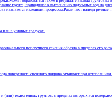
еки.Может образоваться также в результате выхода грунтовых в
ерзание грунта, приводящее к вытеснению подземных вод на дне
рова называется наледным процессом.Различают наледи речные,
а или в угловых градусах.
воначального поперечного сечения образца в пределах его рас
огда поверхность снежного покрова оттаивает при оттепели или с
и (или) техногенных грунтов, в пределах которых вся поверхно