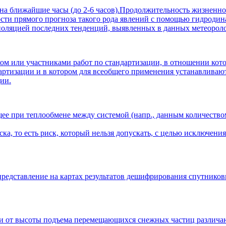
на ближайшие часы (до 2-6 часов).Продолжительность жизненно
ности прямого прогноза такого рода явлений с помощью гидроди
аполяцией последних тенденций, выявленных в данных метеорол
ом или участниками работ по стандартизации, в отношении кото
артизации и в котором для всеобщего применения устанавливают
ии.
е при теплообмене между системой (напр., данным количеством
а, то есть риск, который нельзя допускать, с целью исключени
 представление на картах результатов дешифрирования спутнико
и от высоты подъема перемещающихся снежных частиц различают