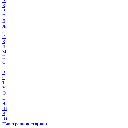
А
Б
В
Г
Д
Ж
З
И
К
Л
М
Н
О
П
Р
С
Т
У
Ф
Ц
Ч
Ш
Э
Ю
Наветренная сторона