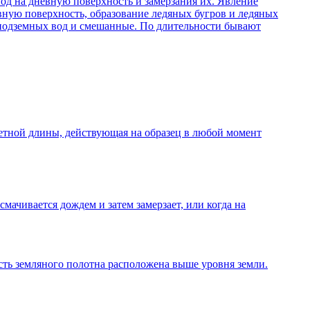
од на дневную поверхность и замерзания их. Явление
вную поверхность, образование ледяных бугров и ледяных
 подземных вод и смешанные. По длительности бывают
четной длины, действующая на образец в любой момент
мачивается дождем и затем замерзает, или когда на
сть земляного полотна расположена выше уровня земли.