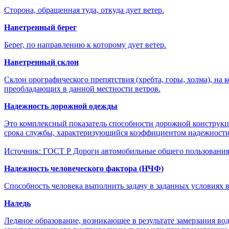
Сторона, обращенная туда, откуда дует ветер.
Наветренный берег
Берег, по направлению к которому дует ветер.
Наветренный склон
Склон орографического препятствия (хребта, горы, холма), на 
преобладающих в данной местности ветров.
Надежность дорожной одежды
Это комплексный показатель способности дорожной конструкци
срока службы, характеризующийся коэффициентом надежности
Источник: ГОСТ Р Дороги автомобильные общего пользования
Надежность человеческого фактора (НЧФ)
Способность человека выполнить задачу в заданных условиях 
Наледь
Ледяное образование, возникающее в результате замерзания в