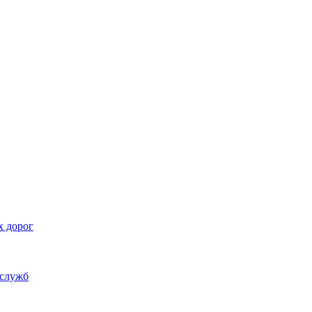
х дорог
 служб