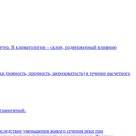
т ветер. В климатологии – склон, подверженный влиянию
 (ровность, прочность, шероховатость) в течение расчетного
ограничений.
 вследствие уменьшения живого сечения реки при