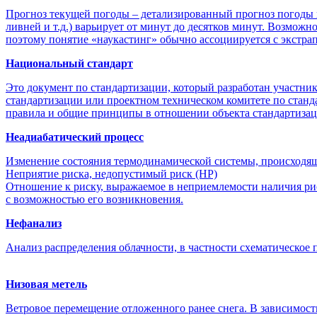
Прогноз текущей погоды – детализированный прогноз погоды 
ливней и т.д.) варьирует от минут до десятков минут. Возмож
поэтому понятие «наукастинг» обычно ассоциируется с экстр
Национальный стандарт
Это документ по стандартизации, который разработан участник
стандартизации или проектном техническом комитете по станд
правила и общие принципы в отношении объекта стандартизац
Неадиабатический процесс
Изменение состояния термодинамической системы, происходяще
Неприятие риска, недопустимый риск (НР)
Отношение к риску, выражаемое в неприемлемости наличия риск
с возможностью его возникновения.
Нефанализ
Анализ распределения облачности, в частности схематическое
Низовая метель
Ветровое перемещение отложенного ранее снега. В зависимост