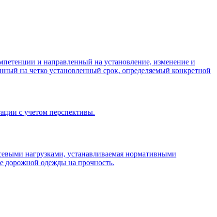
мпетенции и направленный на установление, изменение и
нный на четко установленный срок, определяемый конкретной
ации с учетом перспективы.
 осевыми нагрузками, устанавливаемая нормативными
те дорожной одежды на прочность.