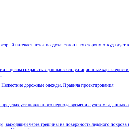
который натекает поток воздуха; склон в ту сторону, откуда дуе
и в целом сохранять заданные эксплуатационные характеристики
.
 Нежесткие дорожные одежды, Правила проектирования.
в пределах установленного периода времени с учетом заданных 
оды, выходящей через трещины на поверхность ледяного покрова