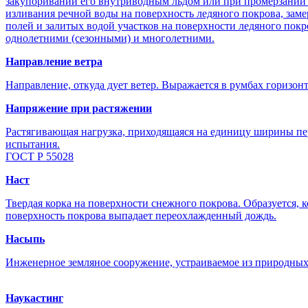
закупоривании его внутриводным льдом или при промерзании р
изливания речной воды на поверхность ледяного покрова, зам
полей и залитых водой участков на поверхности ледяного пок
однолетними (сезонными) и многолетними.
Направление ветра
Направление, откуда дует ветер. Выражается в румбах горизонт
Напряжение при растяжении
Растягивающая нагрузка, приходящаяся на единицу ширины пер
испытания.
ГОСТ Р 55028
Наст
Твердая корка на поверхности снежного покрова. Образуется, к
поверхность покрова выпадает переохлажденный дождь.
Насыпь
Инженерное земляное сооружение, устраиваемое из природных 
Наукастинг