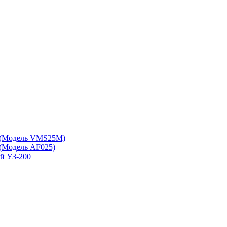
 (Модель VMS25M)
(Модель АF025)
ой УЗ-200