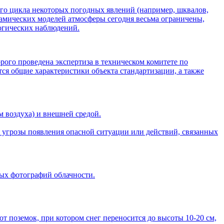
го цикла некоторых погодных явлений (например, шквалов,
намических моделей атмосферы сегодня весьма ограничены,
огических наблюдений.
рого проведена экспертиза в техническом комитете по
ся общие характеристики объекта стандартизации, а также
 воздуха) и внешней средой.
я угрозы появления опасной ситуации или действий, связанных
вых фотографий облачности.
 поземок, при котором снег переносится до высоты 10-20 см,