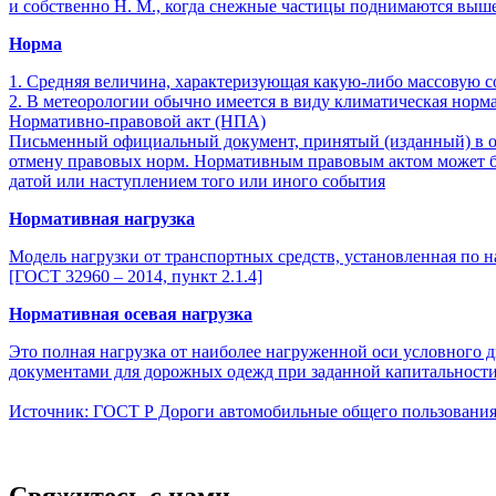
и собственно Н. М., когда снежные частицы поднимаются выше,
Норма
1. Средняя величина, характеризующая какую-либо массовую с
2. В метеорологии обычно имеется в виду климатическая норма
Нормативно-правовой акт (НПА)
Письменный официальный документ, принятый (изданный) в оп
отмену правовых норм. Нормативным правовым актом может бы
датой или наступлением того или иного события
Нормативная нагрузка
Модель нагрузки от транспортных средств, установленная по 
[ГОСТ 32960 – 2014, пункт 2.1.4]
Нормативная осевая нагрузка
Это полная нагрузка от наиболее нагруженной оси условного 
документами для дорожных одежд при заданной капитальности 
Источник: ГОСТ Р Дороги автомобильные общего пользования
Свяжитесь с нами