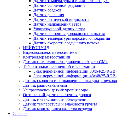
Датчик температуры и влажности воздуха
Датчик солнечной радиации
Датчик осадков
Датчик давления
Датчик оптической видимости
Датчик направления ветра
Ультразвуковой датчик ветра
Датчик состояния дорожного покрытия
Датчик температуры дорожного покрытия
Датчик скорости воздушного потока
НЕЙРОПУИД
Видеокомплекс метеосистемы
Контроллер метеостанции
Датчик интенсивности движения «Аркен СМ»
Табло и знаки переменной информации
Знак переменной информации 80х64/25-RGB
Знак переменной информации 48х48/25-RGB 
Датчик скорости и направления ветра ультразвуков
Датчик радиоканальный
Ультразвуковой датчик уровня воды
Оптический датчик состояния дороги
Датчик интенсивности обледенения
Датчик температуры и влажности грунта
Датчик мониторинга качества воздуха
Словарь