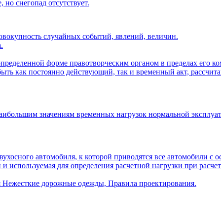
 но снегопад отсутствует.
овокупность случайных событий, явлений, величин.
.
ределенной форме правотворческим органом в пределах его ко
ть как постоянно действующий, так и временный акт, рассчита
наибольшим значениям временных нагрузок нормальной эксплуат
двухосного автомобиля, к которой приводятся все автомобили с
и используемая для определения расчетной нагрузки при расче
 Нежесткие дорожные одежды, Правила проектирования.