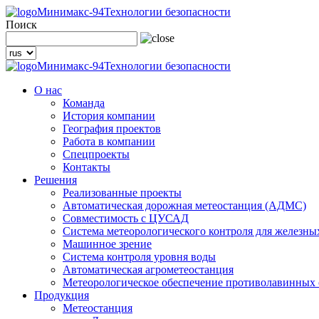
Минимакс-94
Технологии безопасности
Поиск
Минимакс-94
Технологии безопасности
О нас
Команда
История компании
География проектов
Работа в компании
Спецпроекты
Контакты
Решения
Реализованные проекты
Автоматическая дорожная метеостанция (АДМС)
Совместимость с ЦУСАД
Система метеорологического контроля для железны
Машинное зрение
Система контроля уровня воды
Автоматическая агрометеостанция
Метеорологическое обеспечение противолавинных
Продукция
Метеостанция