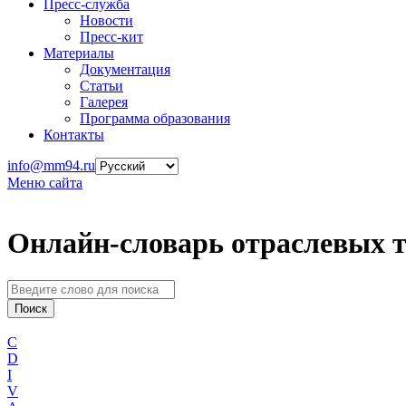
Пресс-служба
Новости
Пресс-кит
Материалы
Документация
Статьи
Галерея
Программа образования
Контакты
info@mm94.ru
Меню сайта
Онлайн-словарь отраслевых 
C
D
I
V