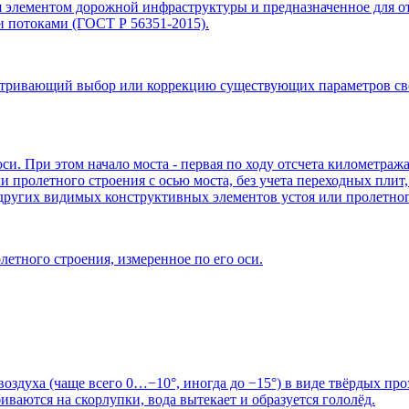
я элементом дорожной инфраструктуры и предназначенное для 
 потоками (ГОСТ Р 56351-2015).
атривающий выбор или коррекцию существующих параметров св
оси. При этом начало моста - первая по ходу отсчета километр
пролетного строения с осью моста, без учета переходных плит, 
ругих видимых конструктивных элементов устоя или пролетного
тного строения, измеренное по его оси.
оздуха (чаще всего 0…−10°, иногда до −15°) в виде твёрдых п
иваются на скорлупки, вода вытекает и образуется гололёд.