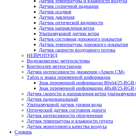
Датчик температуры и влажности воздуха
Датчик солнечной радиации
Датчик осадков
Датчик давления
Датчик оптической видимости
Датчик направления ветра
Ультразвуковой датчик ветра
Датчик состояния дорожного покрытия
Датчик температуры дорожного покрытия
Датчик скорости воздушного потока
НЕЙРОПУИД
Видеокомплекс метеосистемы
Контроллер метеостанции
Датчик интенсивности движения «Аркен СМ»
Табло и знаки переменной информации
Знак переменной информации 80х64/25-RGB
Знак переменной информации 48х48/25-RGB 
Датчик скорости и направления ветра ультразвуков
Датчик радиоканальный
Ультразвуковой датчик уровня воды
Оптический датчик состояния дороги
Датчик интенсивности обледенения
Датчик температуры и влажности грунта
Датчик мониторинга качества воздуха
Словарь