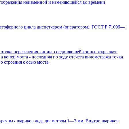
отображения неизменной и изменяющейся во времени
етофорного цикла диспетчером (оператором). ГОСТ Р 71096—
ажа точка пересечения линии, соединяющей концы открылков
а конец моста - последняя по ходу отсчета километража точка
 строения с осью моста.
розрачных шариков льда диаметром 1—3 мм. Внутри шариков