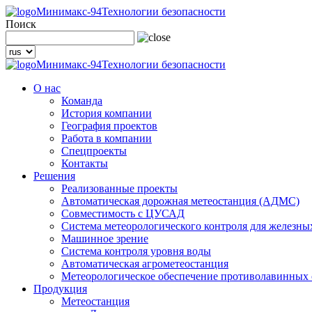
Минимакс-94
Технологии безопасности
Поиск
Минимакс-94
Технологии безопасности
О нас
Команда
История компании
География проектов
Работа в компании
Спецпроекты
Контакты
Решения
Реализованные проекты
Автоматическая дорожная метеостанция (АДМС)
Совместимость с ЦУСАД
Система метеорологического контроля для железны
Машинное зрение
Система контроля уровня воды
Автоматическая агрометеостанция
Метеорологическое обеспечение противолавинных
Продукция
Метеостанция