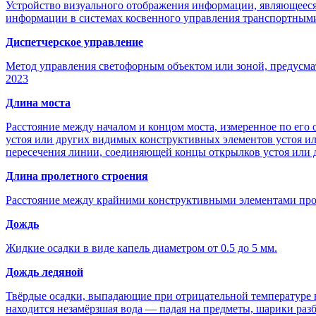
Устройство визуального отображения информации, являющеес
информации в системах косвенного управления транспортными
Диспетчерское управление
Метод управления светофорным объектом или зоной, предусм
2023
Длина моста
Расстояние между началом и концом моста, измеренное по его 
устоя или других видимых конструктивных элементов устоя или 
пересечения линии, соединяющей концы открылков устоя или д
Длина пролетного строения
Расстояние между крайними конструктивными элементами проле
Дождь
Жидкие осадки в виде капель диаметром от 0.5 до 5 мм.
Дождь ледяной
Твёрдые осадки, выпадающие при отрицательной температуре в
находится незамёрзшая вода — падая на предметы, шарики разб