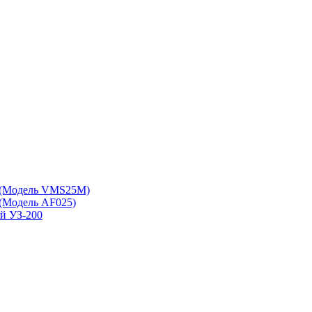
 (Модель VMS25M)
(Модель АF025)
ой УЗ-200