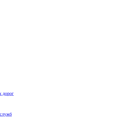
х дорог
 служб