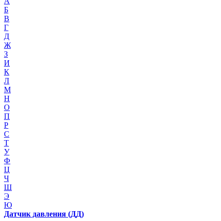
А
Б
В
Г
Д
Ж
З
И
К
Л
М
Н
О
П
Р
С
Т
У
Ф
Ц
Ч
Ш
Э
Ю
Датчик давления (ДД)