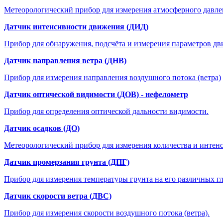
Метеорологический прибор для измерения атмосферного давле
Датчик интенсивности движения (ДИД)
Прибор для обнаружения, подсчёта и измерения параметров дв
Датчик направления ветра (ДНВ)
Прибор для измерения направления воздушного потока (ветра)
Датчик оптической видимости (ДОВ) - нефелометр
Прибор для определения оптической дальности видимости.
Датчик осадков (ДО)
Метеорологический прибор для измерения количества и интенсив
Датчик промерзания грунта (ДПГ)
Прибор для измерения температуры грунта на его различных г
Датчик скорости ветра (ДВС)
Прибор для измерения скорости воздушного потока (ветра).