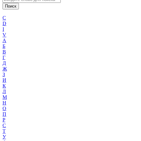
C
D
I
V
А
Б
В
Г
Д
Ж
З
И
К
Л
М
Н
О
П
Р
С
Т
У