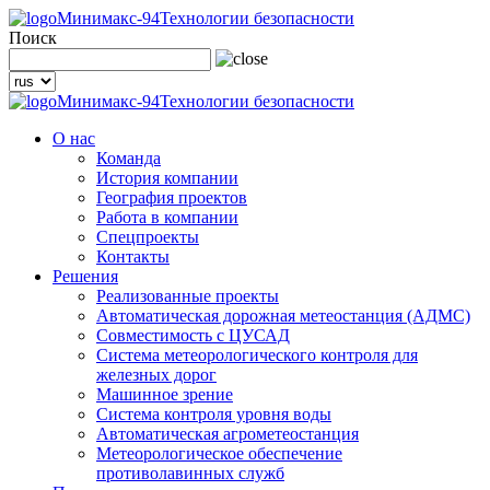
Минимакс-94
Технологии безопасности
Поиск
Минимакс-94
Технологии безопасности
О нас
Команда
История компании
География проектов
Работа в компании
Спецпроекты
Контакты
Решения
Реализованные проекты
Автоматическая дорожная метеостанция (АДМС)
Совместимость с ЦУСАД
Система метеорологического контроля для
железных дорог
Машинное зрение
Система контроля уровня воды
Автоматическая агрометеостанция
Метеорологическое обеспечение
противолавинных служб