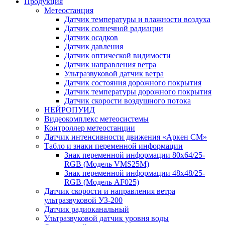
Продукция
Метеостанция
Датчик температуры и влажности воздуха
Датчик солнечной радиации
Датчик осадков
Датчик давления
Датчик оптической видимости
Датчик направления ветра
Ультразвуковой датчик ветра
Датчик состояния дорожного покрытия
Датчик температуры дорожного покрытия
Датчик скорости воздушного потока
НЕЙРОПУИД
Видеокомплекс метеосистемы
Контроллер метеостанции
Датчик интенсивности движения «Аркен СМ»
Табло и знаки переменной информации
Знак переменной информации 80х64/25-
RGB (Модель VMS25M)
Знак переменной информации 48х48/25-
RGB (Модель АF025)
Датчик скорости и направления ветра
ультразвуковой УЗ-200
Датчик радиоканальный
Ультразвуковой датчик уровня воды