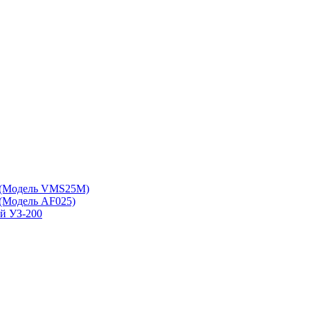
 (Модель VMS25M)
(Модель АF025)
ой УЗ-200