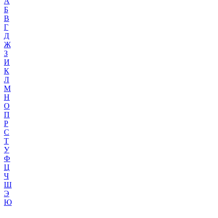
А
Б
В
Г
Д
Ж
З
И
К
Л
М
Н
О
П
Р
С
Т
У
Ф
Ц
Ч
Ш
Э
Ю