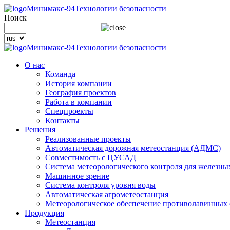
Минимакс-94
Технологии безопасности
Поиск
Минимакс-94
Технологии безопасности
О нас
Команда
История компании
География проектов
Работа в компании
Спецпроекты
Контакты
Решения
Реализованные проекты
Автоматическая дорожная метеостанция (АДМС)
Совместимость с ЦУСАД
Система метеорологического контроля для железны
Машинное зрение
Система контроля уровня воды
Автоматическая агрометеостанция
Метеорологическое обеспечение противолавинных
Продукция
Метеостанция