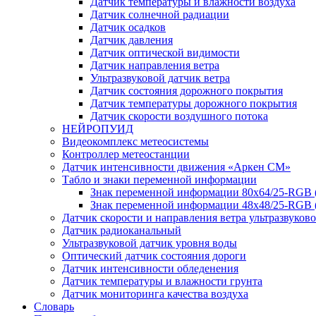
Датчик температуры и влажности воздуха
Датчик солнечной радиации
Датчик осадков
Датчик давления
Датчик оптической видимости
Датчик направления ветра
Ультразвуковой датчик ветра
Датчик состояния дорожного покрытия
Датчик температуры дорожного покрытия
Датчик скорости воздушного потока
НЕЙРОПУИД
Видеокомплекс метеосистемы
Контроллер метеостанции
Датчик интенсивности движения «Аркен СМ»
Табло и знаки переменной информации
Знак переменной информации 80х64/25-RGB
Знак переменной информации 48х48/25-RGB 
Датчик скорости и направления ветра ультразвуков
Датчик радиоканальный
Ультразвуковой датчик уровня воды
Оптический датчик состояния дороги
Датчик интенсивности обледенения
Датчик температуры и влажности грунта
Датчик мониторинга качества воздуха
Словарь