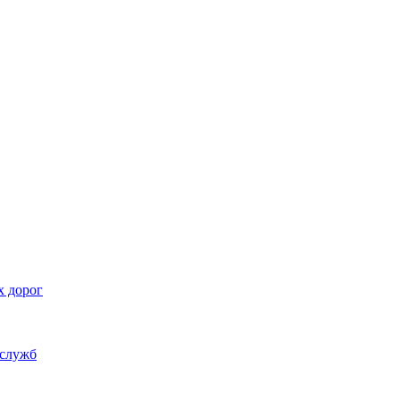
х дорог
 служб