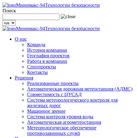
Минимакс-94
Технологии безопасности
Поиск
Минимакс-94
Технологии безопасности
О нас
Команда
История компании
География проектов
Работа в компании
Спецпроекты
Контакты
Решения
Реализованные проекты
Автоматическая дорожная метеостанция (АДМС)
Совместимость с ЦУСАД
Система метеорологического контроля для
железных дорог
Машинное зрение
Система контроля уровня воды
Автоматическая агрометеостанция
Метеорологическое обеспечение
противолавинных служб