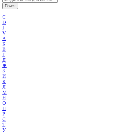
C
D
I
V
А
Б
В
Г
Д
Ж
З
И
К
Л
М
Н
О
П
Р
С
Т
У