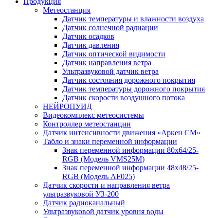
Продукция
Метеостанция
Датчик температуры и влажности воздуха
Датчик солнечной радиации
Датчик осадков
Датчик давления
Датчик оптической видимости
Датчик направления ветра
Ультразвуковой датчик ветра
Датчик состояния дорожного покрытия
Датчик температуры дорожного покрытия
Датчик скорости воздушного потока
НЕЙРОПУИД
Видеокомплекс метеосистемы
Контроллер метеостанции
Датчик интенсивности движения «Аркен СМ»
Табло и знаки переменной информации
Знак переменной информации 80х64/25-
RGB (Модель VMS25M)
Знак переменной информации 48х48/25-
RGB (Модель АF025)
Датчик скорости и направления ветра
ультразвуковой УЗ-200
Датчик радиоканальный
Ультразвуковой датчик уровня воды