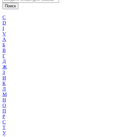
C
D
I
V
А
Б
В
Г
Д
Ж
З
И
К
Л
М
Н
О
П
Р
С
Т
У