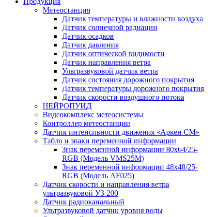
Продукция
Метеостанция
Датчик температуры и влажности воздуха
Датчик солнечной радиации
Датчик осадков
Датчик давления
Датчик оптической видимости
Датчик направления ветра
Ультразвуковой датчик ветра
Датчик состояния дорожного покрытия
Датчик температуры дорожного покрытия
Датчик скорости воздушного потока
НЕЙРОПУИД
Видеокомплекс метеосистемы
Контроллер метеостанции
Датчик интенсивности движения «Аркен СМ»
Табло и знаки переменной информации
Знак переменной информации 80х64/25-
RGB (Модель VMS25M)
Знак переменной информации 48х48/25-
RGB (Модель АF025)
Датчик скорости и направления ветра
ультразвуковой УЗ-200
Датчик радиоканальный
Ультразвуковой датчик уровня воды