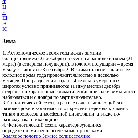
Ф
Ц
Ч
Ш
Э
Ю
Зима
1. Астрономическое время года между зимним
солнцестоянием (22 декабря) и весенним равноденствием (21
марта) (в северном полушарии), в южном полушарии – время
между 21 июня и 23 сентября.2. В климатологии – наиболее
холодное время года продолжительностью в несколько
месяцев. При разделении года на 4 сезона в умеренных
широтах условно принимаются за зиму месяцы декабрь-
февраль, но характерные климатические признаки зимы могут
наблюдаться и с ноября по март включительно.
3. Синоптический сезон, в разные годы начинающийся в
разные сроки в зависимости от времени перехода к зимним
типам процессов атмосферной циркуляции, а также по-
разному заканчивающийся.
4. Фенологический сезон, характеризующийся
определенными фенологическими признаками.
Земляное полотно
Зимнее солнцестояние