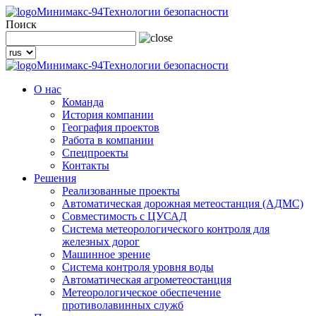
Минимакс-94
Технологии безопасности
Поиск
Минимакс-94
Технологии безопасности
О нас
Команда
История компании
География проектов
Работа в компании
Спецпроекты
Контакты
Решения
Реализованные проекты
Автоматическая дорожная метеостанция (АДМС)
Совместимость с ЦУСАД
Система метеорологического контроля для
железных дорог
Машинное зрение
Система контроля уровня воды
Автоматическая агрометеостанция
Метеорологическое обеспечение
противолавинных служб