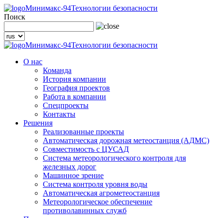
Минимакс-94
Технологии безопасности
Поиск
Минимакс-94
Технологии безопасности
О нас
Команда
История компании
География проектов
Работа в компании
Спецпроекты
Контакты
Решения
Реализованные проекты
Автоматическая дорожная метеостанция (АДМС)
Совместимость с ЦУСАД
Система метеорологического контроля для
железных дорог
Машинное зрение
Система контроля уровня воды
Автоматическая агрометеостанция
Метеорологическое обеспечение
противолавинных служб