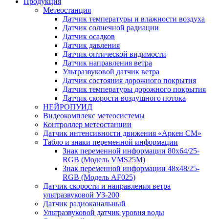
Продукция
Метеостанция
Датчик температуры и влажности воздуха
Датчик солнечной радиации
Датчик осадков
Датчик давления
Датчик оптической видимости
Датчик направления ветра
Ультразвуковой датчик ветра
Датчик состояния дорожного покрытия
Датчик температуры дорожного покрытия
Датчик скорости воздушного потока
НЕЙРОПУИД
Видеокомплекс метеосистемы
Контроллер метеостанции
Датчик интенсивности движения «Аркен СМ»
Табло и знаки переменной информации
Знак переменной информации 80х64/25-
RGB (Модель VMS25M)
Знак переменной информации 48х48/25-
RGB (Модель АF025)
Датчик скорости и направления ветра
ультразвуковой УЗ-200
Датчик радиоканальный
Ультразвуковой датчик уровня воды