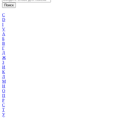
C
D
I
V
А
Б
В
Г
Д
Ж
З
И
К
Л
М
Н
О
П
Р
С
Т
У