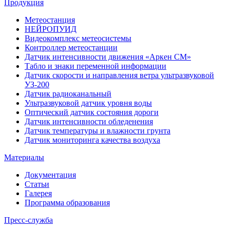
Продукция
Метеостанция
НЕЙРОПУИД
Видеокомплекс метеосистемы
Контроллер метеостанции
Датчик интенсивности движения «Аркен СМ»
Табло и знаки переменной информации
Датчик скорости и направления ветра ультразвуковой
УЗ-200
Датчик радиоканальный
Ультразвуковой датчик уровня воды
Оптический датчик состояния дороги
Датчик интенсивности обледенения
Датчик температуры и влажности грунта
Датчик мониторинга качества воздуха
Материалы
Документация
Статьи
Галерея
Программа образования
Пресс-служба