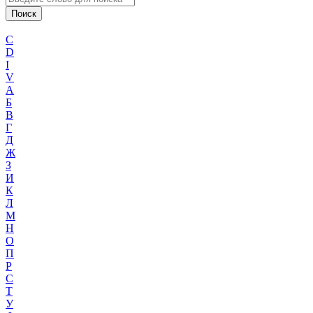
C
D
I
V
А
Б
В
Г
Д
Ж
З
И
К
Л
М
Н
О
П
Р
С
Т
У