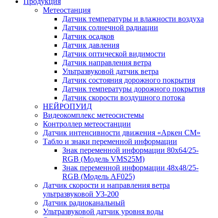
Продукция
Метеостанция
Датчик температуры и влажности воздуха
Датчик солнечной радиации
Датчик осадков
Датчик давления
Датчик оптической видимости
Датчик направления ветра
Ультразвуковой датчик ветра
Датчик состояния дорожного покрытия
Датчик температуры дорожного покрытия
Датчик скорости воздушного потока
НЕЙРОПУИД
Видеокомплекс метеосистемы
Контроллер метеостанции
Датчик интенсивности движения «Аркен СМ»
Табло и знаки переменной информации
Знак переменной информации 80х64/25-
RGB (Модель VMS25M)
Знак переменной информации 48х48/25-
RGB (Модель АF025)
Датчик скорости и направления ветра
ультразвуковой УЗ-200
Датчик радиоканальный
Ультразвуковой датчик уровня воды