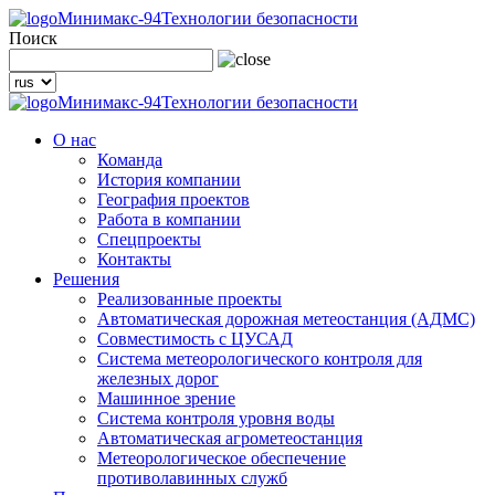
Минимакс-94
Технологии безопасности
Поиск
Минимакс-94
Технологии безопасности
О нас
Команда
История компании
География проектов
Работа в компании
Спецпроекты
Контакты
Решения
Реализованные проекты
Автоматическая дорожная метеостанция (АДМС)
Совместимость с ЦУСАД
Система метеорологического контроля для
железных дорог
Машинное зрение
Система контроля уровня воды
Автоматическая агрометеостанция
Метеорологическое обеспечение
противолавинных служб