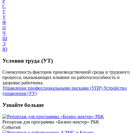
Р
С
Т
У
Ф
Ц
Ч
Ш
Э
Ю
Условия труда (УТ)
Совокупность факторов производственной среды и трудового
процесса, оказывающих влияние на работоспособность и
здоровье работника.
Управление профессиональными рисками (УПР)
Устройство
управления (УУ)
Узнайте больше
Репортаж для программы «Бизнес-вектор» РБК
События