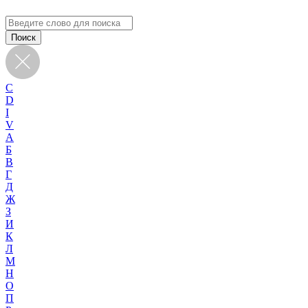
C
D
I
V
А
Б
В
Г
Д
Ж
З
И
К
Л
М
Н
О
П