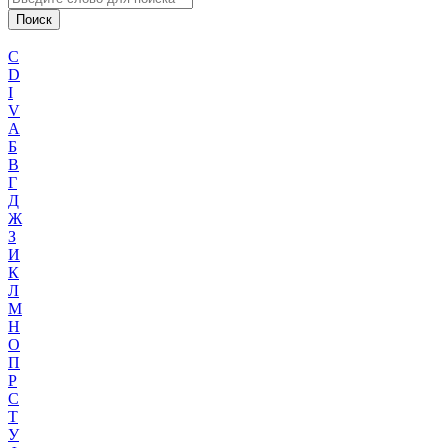
C
D
I
V
А
Б
В
Г
Д
Ж
З
И
К
Л
М
Н
О
П
Р
С
Т
У