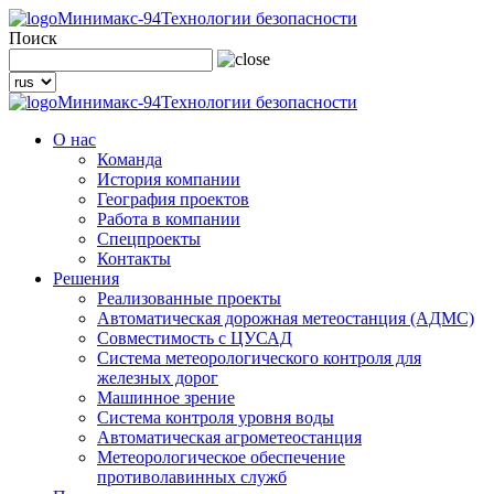
Минимакс-94
Технологии безопасности
Поиск
Минимакс-94
Технологии безопасности
О нас
Команда
История компании
География проектов
Работа в компании
Спецпроекты
Контакты
Решения
Реализованные проекты
Автоматическая дорожная метеостанция (АДМС)
Совместимость с ЦУСАД
Система метеорологического контроля для
железных дорог
Машинное зрение
Система контроля уровня воды
Автоматическая агрометеостанция
Метеорологическое обеспечение
противолавинных служб