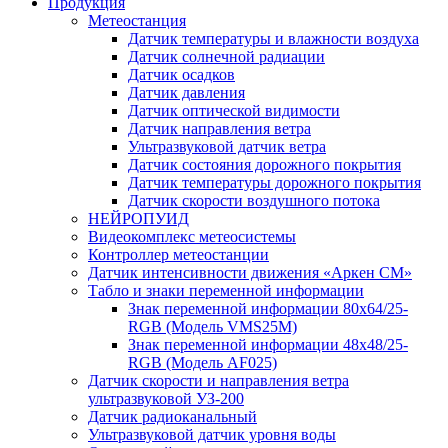
Продукция
Метеостанция
Датчик температуры и влажности воздуха
Датчик солнечной радиации
Датчик осадков
Датчик давления
Датчик оптической видимости
Датчик направления ветра
Ультразвуковой датчик ветра
Датчик состояния дорожного покрытия
Датчик температуры дорожного покрытия
Датчик скорости воздушного потока
НЕЙРОПУИД
Видеокомплекс метеосистемы
Контроллер метеостанции
Датчик интенсивности движения «Аркен СМ»
Табло и знаки переменной информации
Знак переменной информации 80х64/25-
RGB (Модель VMS25M)
Знак переменной информации 48х48/25-
RGB (Модель АF025)
Датчик скорости и направления ветра
ультразвуковой УЗ-200
Датчик радиоканальный
Ультразвуковой датчик уровня воды