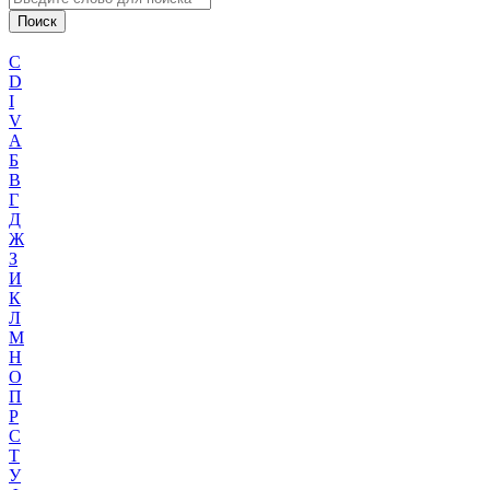
C
D
I
V
А
Б
В
Г
Д
Ж
З
И
К
Л
М
Н
О
П
Р
С
Т
У