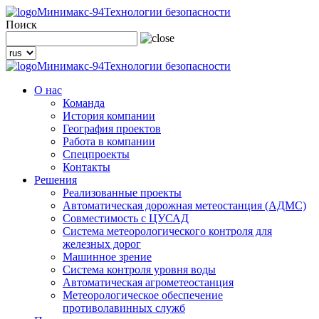
Минимакс-94
Технологии безопасности
Поиск
Минимакс-94
Технологии безопасности
О нас
Команда
История компании
География проектов
Работа в компании
Спецпроекты
Контакты
Решения
Реализованные проекты
Автоматическая дорожная метеостанция (АДМС)
Совместимость с ЦУСАД
Система метеорологического контроля для
железных дорог
Машинное зрение
Система контроля уровня воды
Автоматическая агрометеостанция
Метеорологическое обеспечение
противолавинных служб