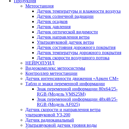
Продукция
Метеостанция
Датчик температуры и влажности воздуха
Датчик солнечной радиации
Датчик осадков
Датчик давления
Датчик оптической видимости
Датчик направления ветра
Ультразвуковой датчик ветра
Датчик состояния дорожного покрытия
Датчик температуры дорожного покрытия
Датчик скорости воздушного потока
НЕЙРОПУИД
Видеокомплекс метеосистемы
Контроллер метеостанции
Датчик интенсивности движения «Аркен СМ»
Табло и знаки переменной информации
Знак переменной информации 80х64/25-
RGB (Модель VMS25M)
Знак переменной информации 48х48/25-
RGB (Модель АF025)
Датчик скорости и направления ветра
ультразвуковой УЗ-200
Датчик радиоканальный
Ультразвуковой датчик уровня воды