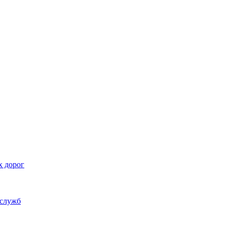
х дорог
 служб