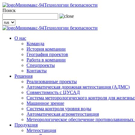
Минимакс-94
Технологии безопасности
Поиск
Минимакс-94
Технологии безопасности
О нас
Команда
История компании
География проектов
Работа в компании
Спецпроекты
Контакты
Решения
Реализованные проекты
Автоматическая дорожная метеостанция (АДМС)
Совместимость с ЦУСАД
Система метеорологического контроля для железны
Машинное зрение
Система контроля уровня воды
Автоматическая агрометеостанция
Метеорологическое обеспечение противолавинных
Продукция
Метеостанция