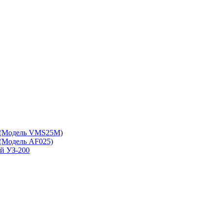
 (Модель VMS25M)
(Модель АF025)
ой УЗ-200