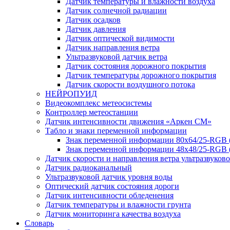
Датчик температуры и влажности воздуха
Датчик солнечной радиации
Датчик осадков
Датчик давления
Датчик оптической видимости
Датчик направления ветра
Ультразвуковой датчик ветра
Датчик состояния дорожного покрытия
Датчик температуры дорожного покрытия
Датчик скорости воздушного потока
НЕЙРОПУИД
Видеокомплекс метеосистемы
Контроллер метеостанции
Датчик интенсивности движения «Аркен СМ»
Табло и знаки переменной информации
Знак переменной информации 80х64/25-RGB
Знак переменной информации 48х48/25-RGB 
Датчик скорости и направления ветра ультразвуков
Датчик радиоканальный
Ультразвуковой датчик уровня воды
Оптический датчик состояния дороги
Датчик интенсивности обледенения
Датчик температуры и влажности грунта
Датчик мониторинга качества воздуха
Словарь