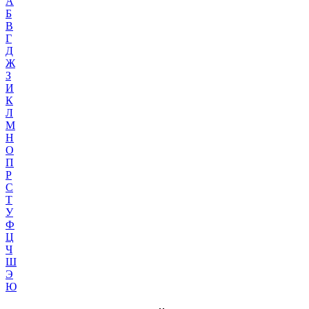
А
Б
В
Г
Д
Ж
З
И
К
Л
М
Н
О
П
Р
С
Т
У
Ф
Ц
Ч
Ш
Э
Ю