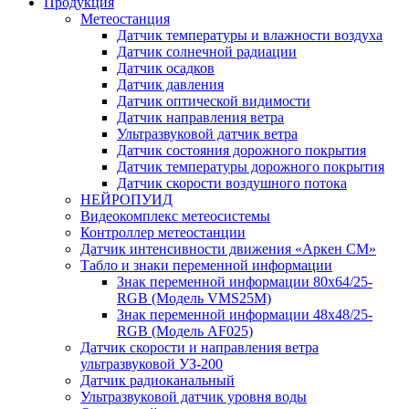
Продукция
Метеостанция
Датчик температуры и влажности воздуха
Датчик солнечной радиации
Датчик осадков
Датчик давления
Датчик оптической видимости
Датчик направления ветра
Ультразвуковой датчик ветра
Датчик состояния дорожного покрытия
Датчик температуры дорожного покрытия
Датчик скорости воздушного потока
НЕЙРОПУИД
Видеокомплекс метеосистемы
Контроллер метеостанции
Датчик интенсивности движения «Аркен СМ»
Табло и знаки переменной информации
Знак переменной информации 80х64/25-
RGB (Модель VMS25M)
Знак переменной информации 48х48/25-
RGB (Модель АF025)
Датчик скорости и направления ветра
ультразвуковой УЗ-200
Датчик радиоканальный
Ультразвуковой датчик уровня воды