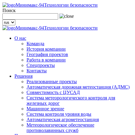
Минимакс-94
Технологии безопасности
Поиск
Минимакс-94
Технологии безопасности
О нас
Команда
История компании
География проектов
Работа в компании
Спецпроекты
Контакты
Решения
Реализованные проекты
Автоматическая дорожная метеостанция (АДМС)
Совместимость с ЦУСАД
Система метеорологического контроля для
железных дорог
Машинное зрение
Система контроля уровня воды
Автоматическая агрометеостанция
Метеорологическое обеспечение
противолавинных служб