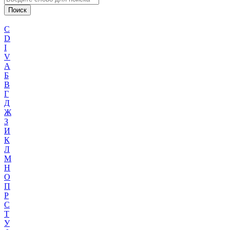
C
D
I
V
А
Б
В
Г
Д
Ж
З
И
К
Л
М
Н
О
П
Р
С
Т
У