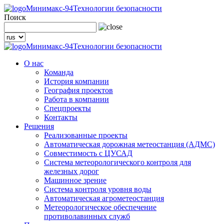
Минимакс-94
Технологии безопасности
Поиск
Минимакс-94
Технологии безопасности
О нас
Команда
История компании
География проектов
Работа в компании
Спецпроекты
Контакты
Решения
Реализованные проекты
Автоматическая дорожная метеостанция (АДМС)
Совместимость с ЦУСАД
Система метеорологического контроля для
железных дорог
Машинное зрение
Система контроля уровня воды
Автоматическая агрометеостанция
Метеорологическое обеспечение
противолавинных служб