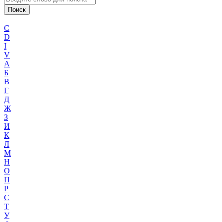
C
D
I
V
А
Б
В
Г
Д
Ж
З
И
К
Л
М
Н
О
П
Р
С
Т
У