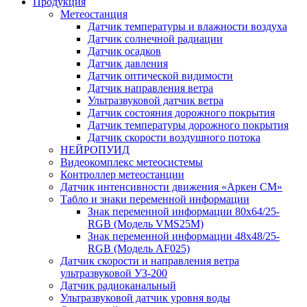
Продукция
Метеостанция
Датчик температуры и влажности воздуха
Датчик солнечной радиации
Датчик осадков
Датчик давления
Датчик оптической видимости
Датчик направления ветра
Ультразвуковой датчик ветра
Датчик состояния дорожного покрытия
Датчик температуры дорожного покрытия
Датчик скорости воздушного потока
НЕЙРОПУИД
Видеокомплекс метеосистемы
Контроллер метеостанции
Датчик интенсивности движения «Аркен СМ»
Табло и знаки переменной информации
Знак переменной информации 80х64/25-
RGB (Модель VMS25M)
Знак переменной информации 48х48/25-
RGB (Модель АF025)
Датчик скорости и направления ветра
ультразвуковой УЗ-200
Датчик радиоканальный
Ультразвуковой датчик уровня воды