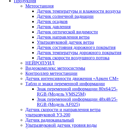
Продукция
Метеостанция
Датчик температуры и влажности воздуха
Датчик солнечной радиации
Датчик осадков
Датчик давления
Датчик оптической видимости
Датчик направления ветра
Ультразвуковой датчик ветра
Датчик состояния дорожного покрытия
Датчик температуры дорожного покрытия
Датчик скорости воздушного потока
НЕЙРОПУИД
Видеокомплекс метеосистемы
Контроллер метеостанции
Датчик интенсивности движения «Аркен СМ»
Табло и знаки переменной информации
Знак переменной информации 80х64/25-
RGB (Модель VMS25M)
Знак переменной информации 48х48/25-
RGB (Модель АF025)
Датчик скорости и направления ветра
ультразвуковой УЗ-200
Датчик радиоканальный
Ультразвуковой датчик уровня воды