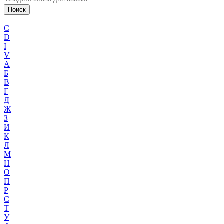
C
D
I
V
А
Б
В
Г
Д
Ж
З
И
К
Л
М
Н
О
П
Р
С
Т
У