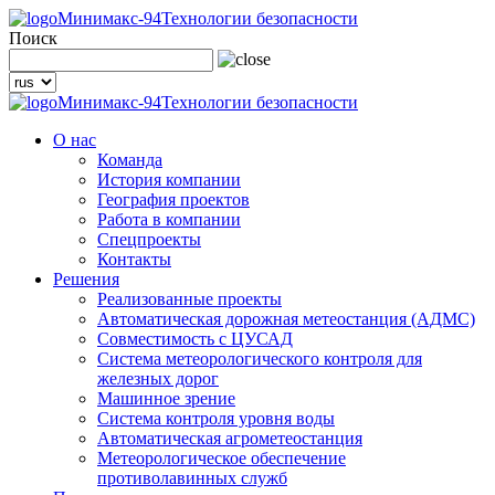
Минимакс-94
Технологии безопасности
Поиск
Минимакс-94
Технологии безопасности
О нас
Команда
История компании
География проектов
Работа в компании
Спецпроекты
Контакты
Решения
Реализованные проекты
Автоматическая дорожная метеостанция (АДМС)
Совместимость с ЦУСАД
Система метеорологического контроля для
железных дорог
Машинное зрение
Система контроля уровня воды
Автоматическая агрометеостанция
Метеорологическое обеспечение
противолавинных служб