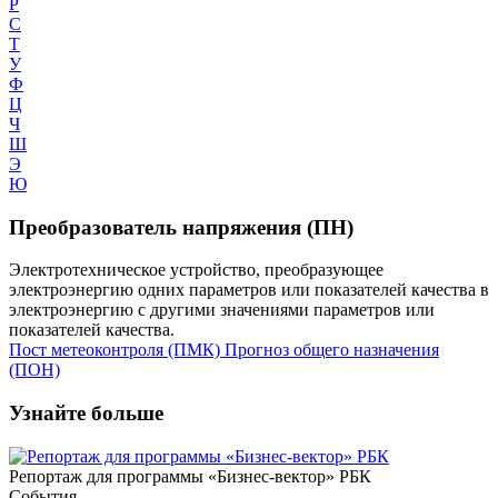
Р
С
Т
У
Ф
Ц
Ч
Ш
Э
Ю
Преобразователь напряжения (ПН)
Электротехническое устройство, преобразующее
электроэнергию одних параметров или показателей качества в
электроэнергию с другими значениями параметров или
показателей качества.
Пост метеоконтроля (ПМК)
Прогноз общего назначения
(ПОН)
Узнайте больше
Репортаж для программы «Бизнес-вектор» РБК
События