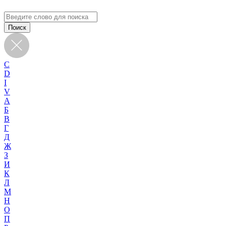
C
D
I
V
А
Б
В
Г
Д
Ж
З
И
К
Л
М
Н
О
П