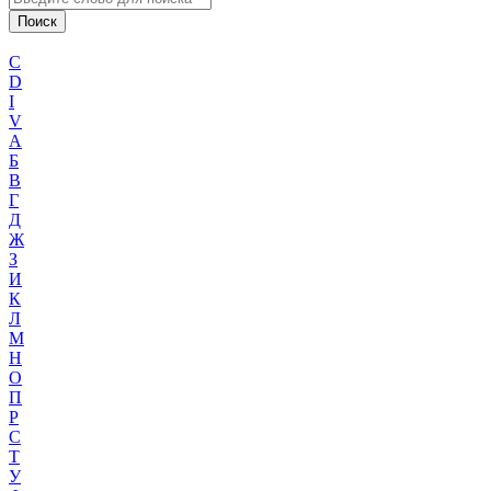
C
D
I
V
А
Б
В
Г
Д
Ж
З
И
К
Л
М
Н
О
П
Р
С
Т
У