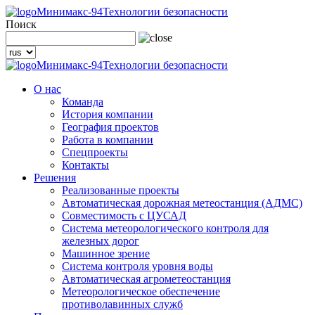
Минимакс-94
Технологии безопасности
Поиск
Минимакс-94
Технологии безопасности
О нас
Команда
История компании
География проектов
Работа в компании
Спецпроекты
Контакты
Решения
Реализованные проекты
Автоматическая дорожная метеостанция (АДМС)
Совместимость с ЦУСАД
Система метеорологического контроля для
железных дорог
Машинное зрение
Система контроля уровня воды
Автоматическая агрометеостанция
Метеорологическое обеспечение
противолавинных служб