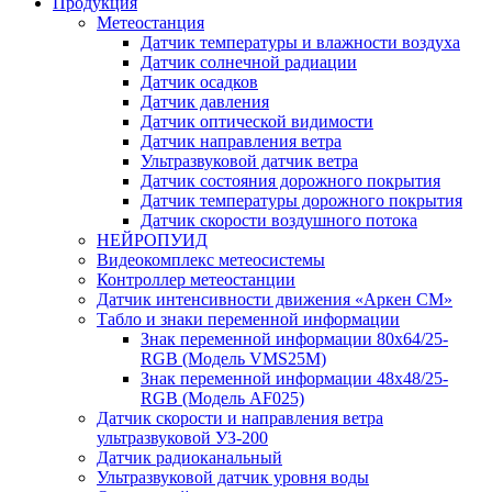
Продукция
Метеостанция
Датчик температуры и влажности воздуха
Датчик солнечной радиации
Датчик осадков
Датчик давления
Датчик оптической видимости
Датчик направления ветра
Ультразвуковой датчик ветра
Датчик состояния дорожного покрытия
Датчик температуры дорожного покрытия
Датчик скорости воздушного потока
НЕЙРОПУИД
Видеокомплекс метеосистемы
Контроллер метеостанции
Датчик интенсивности движения «Аркен СМ»
Табло и знаки переменной информации
Знак переменной информации 80х64/25-
RGB (Модель VMS25M)
Знак переменной информации 48х48/25-
RGB (Модель АF025)
Датчик скорости и направления ветра
ультразвуковой УЗ-200
Датчик радиоканальный
Ультразвуковой датчик уровня воды