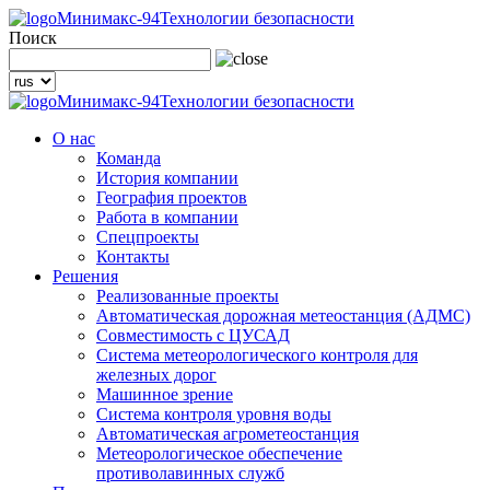
Минимакс-94
Технологии безопасности
Поиск
Минимакс-94
Технологии безопасности
О нас
Команда
История компании
География проектов
Работа в компании
Спецпроекты
Контакты
Решения
Реализованные проекты
Автоматическая дорожная метеостанция (АДМС)
Совместимость с ЦУСАД
Система метеорологического контроля для
железных дорог
Машинное зрение
Система контроля уровня воды
Автоматическая агрометеостанция
Метеорологическое обеспечение
противолавинных служб