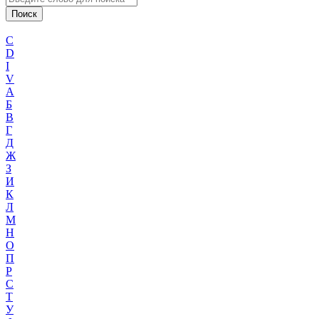
C
D
I
V
А
Б
В
Г
Д
Ж
З
И
К
Л
М
Н
О
П
Р
С
Т
У