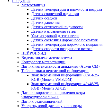
Продукция
Метеостанция
Датчик температуры и влажности воздуха
Датчик солнечной радиации
Датчик осадков
Датчик давления
Датчик оптической видимости
Датчик направления ветра
Ультразвуковой датчик ветра
Датчик состояния дорожного покрытия
Датчик температуры дорожного покрытия
Датчик скорости воздушного потока
НЕЙРОПУИД
Видеокомплекс метеосистемы
Контроллер метеостанции
Датчик интенсивности движения «Аркен СМ»
Табло и знаки переменной информации
Знак переменной информации 80х64/25-
RGB (Модель VMS25M)
Знак переменной информации 48х48/25-
RGB (Модель АF025)
Датчик скорости и направления ветра
ультразвуковой УЗ-200
Датчик радиоканальный
Ультразвуковой датчик уровня воды