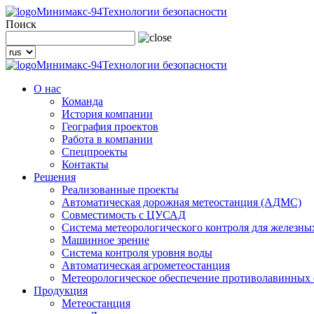
Минимакс-94
Технологии безопасности
Поиск
Минимакс-94
Технологии безопасности
О нас
Команда
История компании
География проектов
Работа в компании
Спецпроекты
Контакты
Решения
Реализованные проекты
Автоматическая дорожная метеостанция (АДМС)
Совместимость с ЦУСАД
Система метеорологического контроля для железны
Машинное зрение
Система контроля уровня воды
Автоматическая агрометеостанция
Метеорологическое обеспечение противолавинных
Продукция
Метеостанция