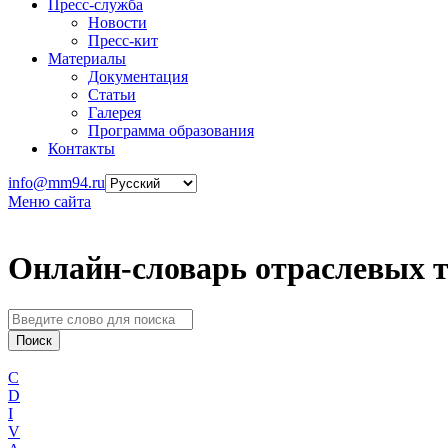
Пресс-служба
Новости
Пресс-кит
Материалы
Документация
Статьи
Галерея
Программа образования
Контакты
info@mm94.ru
Меню сайта
Онлайн-словарь отраслевых 
C
D
I
V