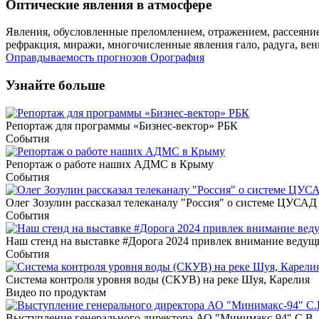
Оптические явления в атмосфере
Явления, обусловленные преломлением, отражением, рассеяние
рефракция, миражи, многочисленные явления гало, радуга, венц
Оправдываемость прогнозов
Орография
Узнайте больше
Репортаж для программы «Бизнес-вектор» РБК
События
Репортаж о работе наших АДМС в Крыму
События
Олег Зозулин рассказал телеканалу "Россия" о системе ЦУСАД
События
Наш стенд на выставке #Дорога 2024 привлек внимание веду
События
Система контроля уровня воды (СКУВ) на реке Шуя, Карелия
Видео по продуктам
Выступление генерального директора АО "Минимакс-94" С.В. 