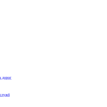
х дорог
 служб