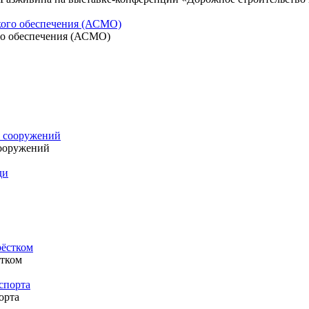
го обеспечения (АСМО)
ооружений
стком
орта