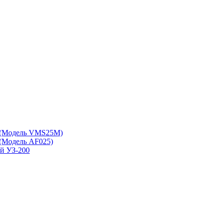
 (Модель VMS25M)
(Модель АF025)
ой УЗ-200