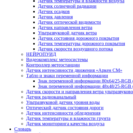
Датчик температуры и влажности воздуха
Датчик солнечной радиации
Датчик осадков
Датчик давления
Датчик оптической видимости
Датчик направления ветра
Ультразвуковой датчик ветра
Датчик состояния дорожного покрытия
Датчик температуры дорожного покрытия
Датчик скорости воздушного потока
НЕЙРОПУИД
Видеокомплекс метеосистемы
Контроллер метеостанции
Датчик интенсивности движения «Аркен СМ»
Табло и знаки переменной информации
Знак переменной информации 80х64/25-RGB
Знак переменной информации 48х48/25-RGB 
Датчик скорости и направления ветра ультразвуков
Датчик радиоканальный
Ультразвуковой датчик уровня воды
Оптический датчик состояния дороги
Датчик интенсивности обледенения
Датчик температуры и влажности грунта
Датчик мониторинга качества воздуха
Словарь