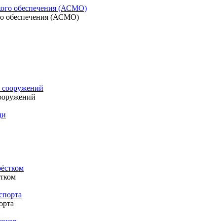
го обеспечения (АСМО)
ооружений
стком
орта