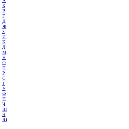
А
Б
В
Г
Д
Ж
З
И
К
Л
М
Н
О
П
Р
С
Т
У
Ф
Ц
Ч
Ш
Э
Ю