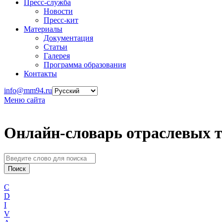
Пресс-служба
Новости
Пресс-кит
Материалы
Документация
Статьи
Галерея
Программа образования
Контакты
info@mm94.ru
Меню сайта
Онлайн-словарь отраслевых 
C
D
I
V