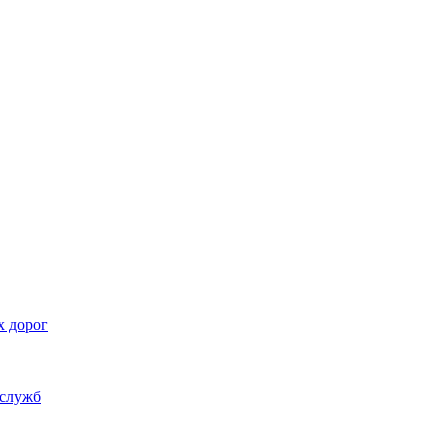
х дорог
 служб