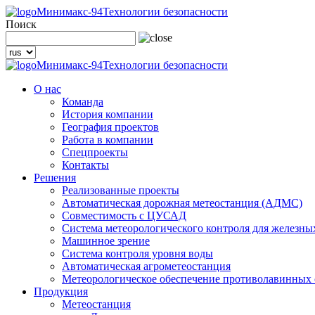
Минимакс-94
Технологии безопасности
Поиск
Минимакс-94
Технологии безопасности
О нас
Команда
История компании
География проектов
Работа в компании
Спецпроекты
Контакты
Решения
Реализованные проекты
Автоматическая дорожная метеостанция (АДМС)
Совместимость с ЦУСАД
Система метеорологического контроля для железны
Машинное зрение
Система контроля уровня воды
Автоматическая агрометеостанция
Метеорологическое обеспечение противолавинных
Продукция
Метеостанция