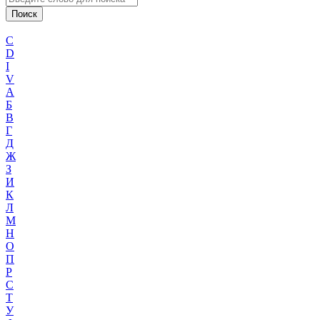
C
D
I
V
А
Б
В
Г
Д
Ж
З
И
К
Л
М
Н
О
П
Р
С
Т
У