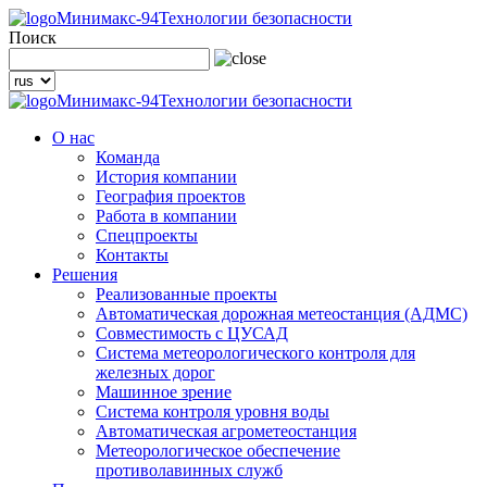
Минимакс-94
Технологии безопасности
Поиск
Минимакс-94
Технологии безопасности
О нас
Команда
История компании
География проектов
Работа в компании
Спецпроекты
Контакты
Решения
Реализованные проекты
Автоматическая дорожная метеостанция (АДМС)
Совместимость с ЦУСАД
Система метеорологического контроля для
железных дорог
Машинное зрение
Система контроля уровня воды
Автоматическая агрометеостанция
Метеорологическое обеспечение
противолавинных служб