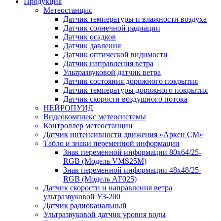
Продукция
Метеостанция
Датчик температуры и влажности воздуха
Датчик солнечной радиации
Датчик осадков
Датчик давления
Датчик оптической видимости
Датчик направления ветра
Ультразвуковой датчик ветра
Датчик состояния дорожного покрытия
Датчик температуры дорожного покрытия
Датчик скорости воздушного потока
НЕЙРОПУИД
Видеокомплекс метеосистемы
Контроллер метеостанции
Датчик интенсивности движения «Аркен СМ»
Табло и знаки переменной информации
Знак переменной информации 80х64/25-
RGB (Модель VMS25M)
Знак переменной информации 48х48/25-
RGB (Модель АF025)
Датчик скорости и направления ветра
ультразвуковой УЗ-200
Датчик радиоканальный
Ультразвуковой датчик уровня воды