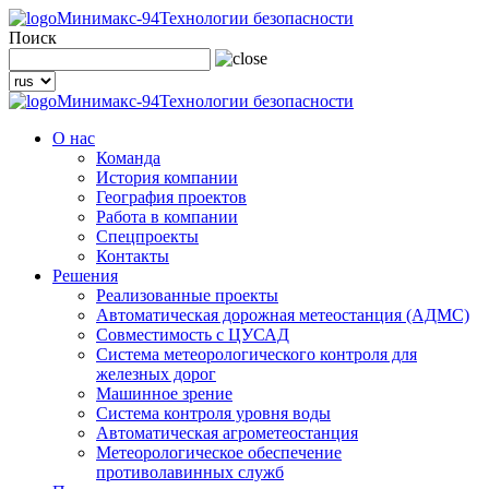
Минимакс-94
Технологии безопасности
Поиск
Минимакс-94
Технологии безопасности
О нас
Команда
История компании
География проектов
Работа в компании
Спецпроекты
Контакты
Решения
Реализованные проекты
Автоматическая дорожная метеостанция (АДМС)
Совместимость с ЦУСАД
Система метеорологического контроля для
железных дорог
Машинное зрение
Система контроля уровня воды
Автоматическая агрометеостанция
Метеорологическое обеспечение
противолавинных служб