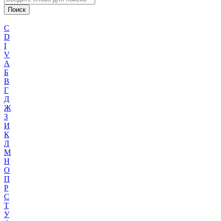
C
D
I
V
А
Б
В
Г
Д
Ж
З
И
К
Л
М
Н
О
П
Р
С
Т
У