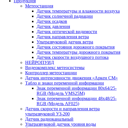
Продукция
Метеостанция
Датчик температуры и влажности воздуха
Датчик солнечной радиации
Датчик осадков
Датчик давления
Датчик оптической видимости
Датчик направления ветра
Ультразвуковой датчик ветра
Датчик состояния дорожного покрытия
Датчик температуры дорожного покрытия
Датчик скорости воздушного потока
НЕЙРОПУИД
Видеокомплекс метеосистемы
Контроллер метеостанции
Датчик интенсивности движения «Аркен СМ»
Табло и знаки переменной информации
Знак переменной информации 80х64/25-
RGB (Модель VMS25M)
Знак переменной информации 48х48/25-
RGB (Модель АF025)
Датчик скорости и направления ветра
ультразвуковой УЗ-200
Датчик радиоканальный
Ультразвуковой датчик уровня воды