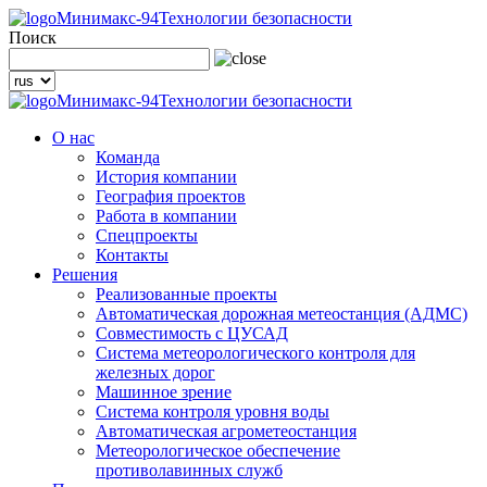
Минимакс-94
Технологии безопасности
Поиск
Минимакс-94
Технологии безопасности
О нас
Команда
История компании
География проектов
Работа в компании
Спецпроекты
Контакты
Решения
Реализованные проекты
Автоматическая дорожная метеостанция (АДМС)
Совместимость с ЦУСАД
Система метеорологического контроля для
железных дорог
Машинное зрение
Система контроля уровня воды
Автоматическая агрометеостанция
Метеорологическое обеспечение
противолавинных служб