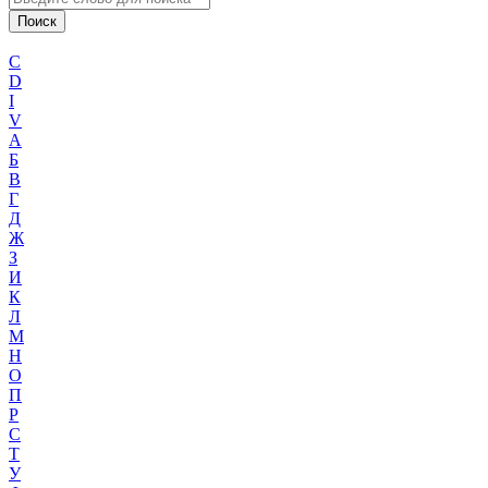
C
D
I
V
А
Б
В
Г
Д
Ж
З
И
К
Л
М
Н
О
П
Р
С
Т
У