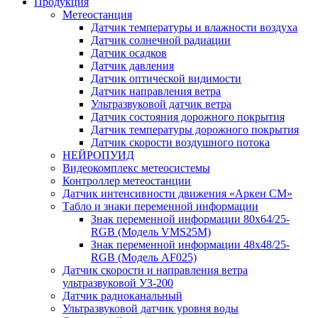
Продукция
Метеостанция
Датчик температуры и влажности воздуха
Датчик солнечной радиации
Датчик осадков
Датчик давления
Датчик оптической видимости
Датчик направления ветра
Ультразвуковой датчик ветра
Датчик состояния дорожного покрытия
Датчик температуры дорожного покрытия
Датчик скорости воздушного потока
НЕЙРОПУИД
Видеокомплекс метеосистемы
Контроллер метеостанции
Датчик интенсивности движения «Аркен СМ»
Табло и знаки переменной информации
Знак переменной информации 80х64/25-
RGB (Модель VMS25M)
Знак переменной информации 48х48/25-
RGB (Модель АF025)
Датчик скорости и направления ветра
ультразвуковой УЗ-200
Датчик радиоканальный
Ультразвуковой датчик уровня воды