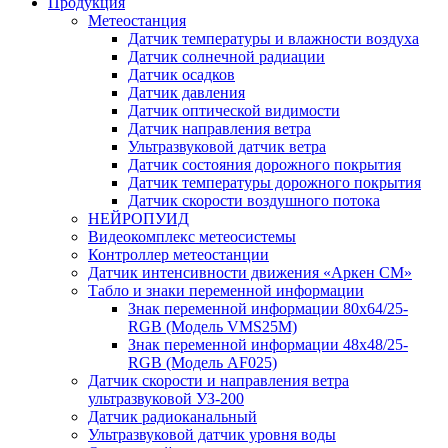
Продукция
Метеостанция
Датчик температуры и влажности воздуха
Датчик солнечной радиации
Датчик осадков
Датчик давления
Датчик оптической видимости
Датчик направления ветра
Ультразвуковой датчик ветра
Датчик состояния дорожного покрытия
Датчик температуры дорожного покрытия
Датчик скорости воздушного потока
НЕЙРОПУИД
Видеокомплекс метеосистемы
Контроллер метеостанции
Датчик интенсивности движения «Аркен СМ»
Табло и знаки переменной информации
Знак переменной информации 80х64/25-
RGB (Модель VMS25M)
Знак переменной информации 48х48/25-
RGB (Модель АF025)
Датчик скорости и направления ветра
ультразвуковой УЗ-200
Датчик радиоканальный
Ультразвуковой датчик уровня воды