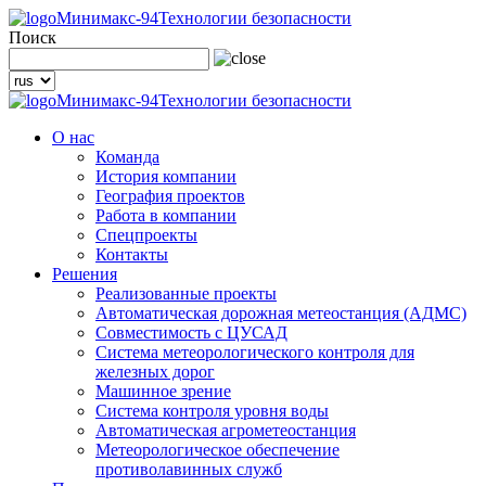
Минимакс-94
Технологии безопасности
Поиск
Минимакс-94
Технологии безопасности
О нас
Команда
История компании
География проектов
Работа в компании
Спецпроекты
Контакты
Решения
Реализованные проекты
Автоматическая дорожная метеостанция (АДМС)
Совместимость с ЦУСАД
Система метеорологического контроля для
железных дорог
Машинное зрение
Система контроля уровня воды
Автоматическая агрометеостанция
Метеорологическое обеспечение
противолавинных служб