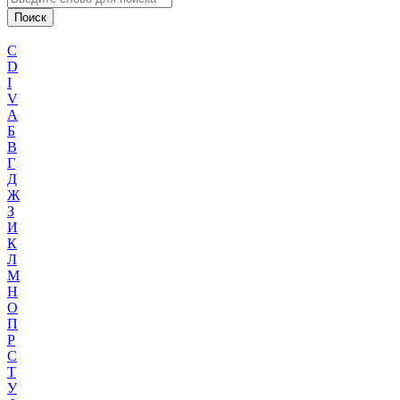
C
D
I
V
А
Б
В
Г
Д
Ж
З
И
К
Л
М
Н
О
П
Р
С
Т
У