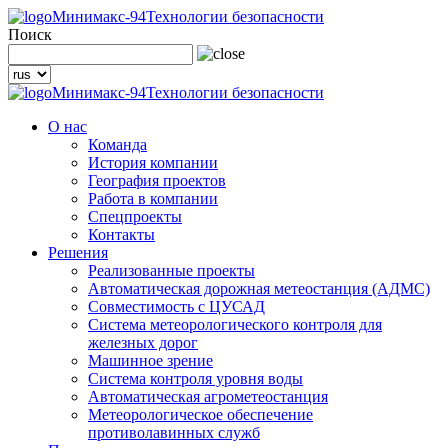
Минимакс-94
Технологии безопасности
Поиск
Минимакс-94
Технологии безопасности
О нас
Команда
История компании
География проектов
Работа в компании
Спецпроекты
Контакты
Решения
Реализованные проекты
Автоматическая дорожная метеостанция (АДМС)
Совместимость с ЦУСАД
Система метеорологического контроля для
железных дорог
Машинное зрение
Система контроля уровня воды
Автоматическая агрометеостанция
Метеорологическое обеспечение
противолавинных служб