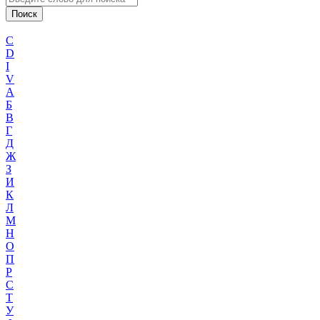
C
D
I
V
А
Б
В
Г
Д
Ж
З
И
К
Л
М
Н
О
П
Р
С
Т
У