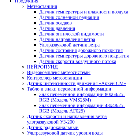
Продукция
Метеостанция
Датчик температуры и влажности воздуха
Датчик солнечной радиации
Датчик осадков
Датчик давления
Датчик оптической видимости
Датчик направления ветра
Ультразвуковой датчик ветра
Датчик состояния дорожного покрытия
Датчик температуры дорожного покрытия
Датчик скорости воздушного потока
НЕЙРОПУИД
Видеокомплекс метеосистемы
Контроллер метеостанции
Датчик интенсивности движения «Аркен СМ»
Табло и знаки переменной информации
Знак переменной информации 80х64/25-
RGB (Модель VMS25M)
Знак переменной информации 48х48/25-
RGB (Модель АF025)
Датчик скорости и направления ветра
ультразвуковой УЗ-200
Датчик радиоканальный
Ультразвуковой датчик уровня воды