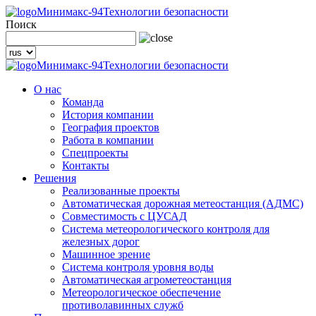
Минимакс-94
Технологии безопасности
Поиск
Минимакс-94
Технологии безопасности
О нас
Команда
История компании
География проектов
Работа в компании
Спецпроекты
Контакты
Решения
Реализованные проекты
Автоматическая дорожная метеостанция (АДМС)
Совместимость с ЦУСАД
Система метеорологического контроля для
железных дорог
Машинное зрение
Система контроля уровня воды
Автоматическая агрометеостанция
Метеорологическое обеспечение
противолавинных служб