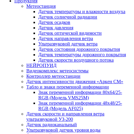
Продукция
Метеостанция
Датчик температуры и влажности воздуха
Датчик солнечной радиации
Датчик осадков
Датчик давления
Датчик оптической видимости
Датчик направления ветра
Ультразвуковой датчик ветра
Датчик состояния дорожного покрытия
Датчик температуры дорожного покрытия
Датчик скорости воздушного потока
НЕЙРОПУИД
Видеокомплекс метеосистемы
Контроллер метеостанции
Датчик интенсивности движения «Аркен СМ»
Табло и знаки переменной информации
Знак переменной информации 80х64/25-
RGB (Модель VMS25M)
Знак переменной информации 48х48/25-
RGB (Модель АF025)
Датчик скорости и направления ветра
ультразвуковой УЗ-200
Датчик радиоканальный
Ультразвуковой датчик уровня воды