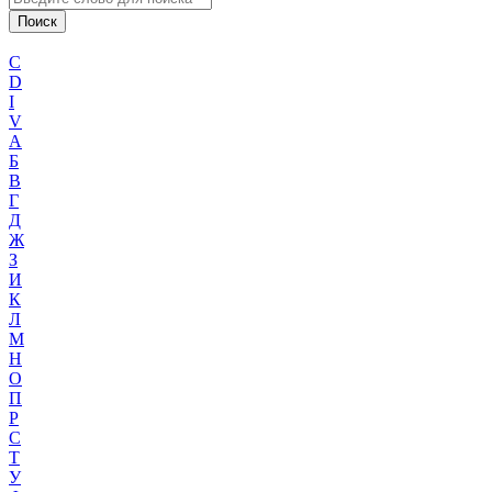
C
D
I
V
А
Б
В
Г
Д
Ж
З
И
К
Л
М
Н
О
П
Р
С
Т
У