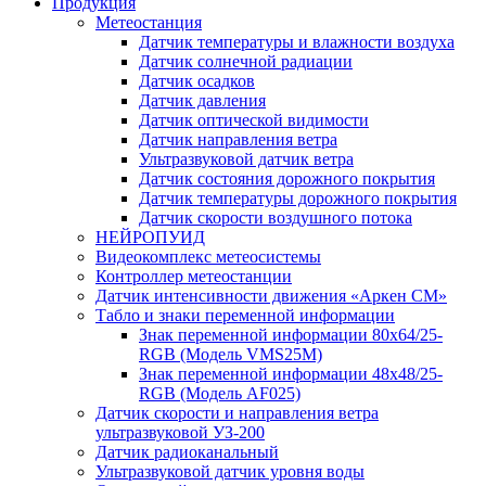
Продукция
Метеостанция
Датчик температуры и влажности воздуха
Датчик солнечной радиации
Датчик осадков
Датчик давления
Датчик оптической видимости
Датчик направления ветра
Ультразвуковой датчик ветра
Датчик состояния дорожного покрытия
Датчик температуры дорожного покрытия
Датчик скорости воздушного потока
НЕЙРОПУИД
Видеокомплекс метеосистемы
Контроллер метеостанции
Датчик интенсивности движения «Аркен СМ»
Табло и знаки переменной информации
Знак переменной информации 80х64/25-
RGB (Модель VMS25M)
Знак переменной информации 48х48/25-
RGB (Модель АF025)
Датчик скорости и направления ветра
ультразвуковой УЗ-200
Датчик радиоканальный
Ультразвуковой датчик уровня воды