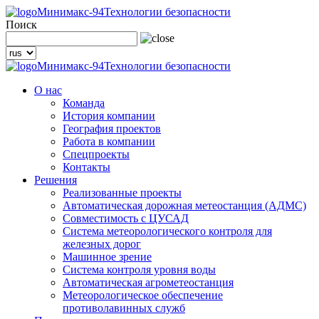
Минимакс-94
Технологии безопасности
Поиск
Минимакс-94
Технологии безопасности
О нас
Команда
История компании
География проектов
Работа в компании
Спецпроекты
Контакты
Решения
Реализованные проекты
Автоматическая дорожная метеостанция (АДМС)
Совместимость с ЦУСАД
Система метеорологического контроля для
железных дорог
Машинное зрение
Система контроля уровня воды
Автоматическая агрометеостанция
Метеорологическое обеспечение
противолавинных служб