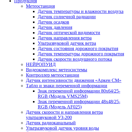
Продукция
Метеостанция
Датчик температуры и влажности воздуха
Датчик солнечной радиации
Датчик осадков
Датчик давления
Датчик оптической видимости
Датчик направления ветра
Ультразвуковой датчик ветра
Датчик состояния дорожного покрытия
Датчик температуры дорожного покрытия
Датчик скорости воздушного потока
НЕЙРОПУИД
Видеокомплекс метеосистемы
Контроллер метеостанции
Датчик интенсивности движения «Аркен СМ»
Табло и знаки переменной информации
Знак переменной информации 80х64/25-
RGB (Модель VMS25M)
Знак переменной информации 48х48/25-
RGB (Модель АF025)
Датчик скорости и направления ветра
ультразвуковой УЗ-200
Датчик радиоканальный
Ультразвуковой датчик уровня воды