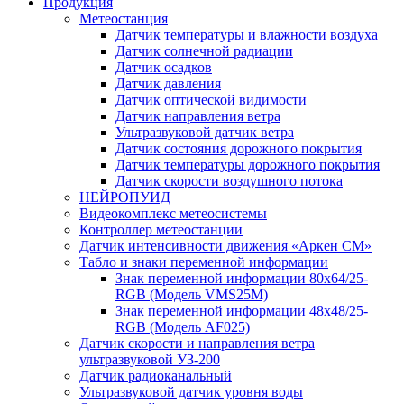
Продукция
Метеостанция
Датчик температуры и влажности воздуха
Датчик солнечной радиации
Датчик осадков
Датчик давления
Датчик оптической видимости
Датчик направления ветра
Ультразвуковой датчик ветра
Датчик состояния дорожного покрытия
Датчик температуры дорожного покрытия
Датчик скорости воздушного потока
НЕЙРОПУИД
Видеокомплекс метеосистемы
Контроллер метеостанции
Датчик интенсивности движения «Аркен СМ»
Табло и знаки переменной информации
Знак переменной информации 80х64/25-
RGB (Модель VMS25M)
Знак переменной информации 48х48/25-
RGB (Модель АF025)
Датчик скорости и направления ветра
ультразвуковой УЗ-200
Датчик радиоканальный
Ультразвуковой датчик уровня воды