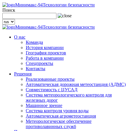
Минимакс-94
Технологии безопасности
Поиск
Минимакс-94
Технологии безопасности
О нас
Команда
История компании
География проектов
Работа в компании
Спецпроекты
Контакты
Решения
Реализованные проекты
Автоматическая дорожная метеостанция (АДМС)
Совместимость с ЦУСАД
Система метеорологического контроля для
железных дорог
Машинное зрение
Система контроля уровня воды
Автоматическая агрометеостанция
Метеорологическое обеспечение
противолавинных служб