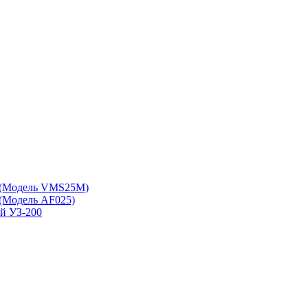
 (Модель VMS25M)
(Модель АF025)
ой УЗ-200