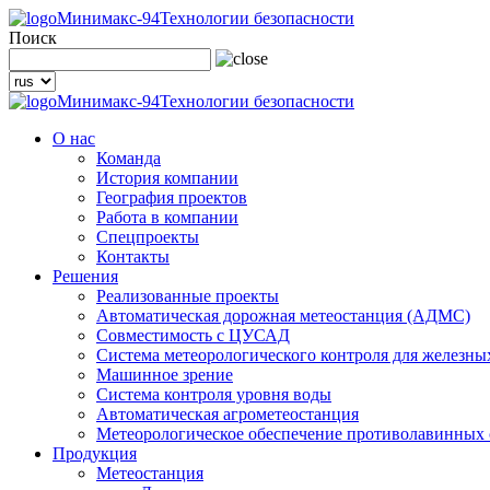
Минимакс-94
Технологии безопасности
Поиск
Минимакс-94
Технологии безопасности
О нас
Команда
История компании
География проектов
Работа в компании
Спецпроекты
Контакты
Решения
Реализованные проекты
Автоматическая дорожная метеостанция (АДМС)
Совместимость с ЦУСАД
Система метеорологического контроля для железны
Машинное зрение
Система контроля уровня воды
Автоматическая агрометеостанция
Метеорологическое обеспечение противолавинных
Продукция
Метеостанция