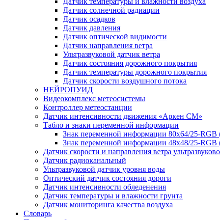
Датчик температуры и влажности воздуха
Датчик солнечной радиации
Датчик осадков
Датчик давления
Датчик оптической видимости
Датчик направления ветра
Ультразвуковой датчик ветра
Датчик состояния дорожного покрытия
Датчик температуры дорожного покрытия
Датчик скорости воздушного потока
НЕЙРОПУИД
Видеокомплекс метеосистемы
Контроллер метеостанции
Датчик интенсивности движения «Аркен СМ»
Табло и знаки переменной информации
Знак переменной информации 80х64/25-RGB
Знак переменной информации 48х48/25-RGB 
Датчик скорости и направления ветра ультразвуков
Датчик радиоканальный
Ультразвуковой датчик уровня воды
Оптический датчик состояния дороги
Датчик интенсивности обледенения
Датчик температуры и влажности грунта
Датчик мониторинга качества воздуха
Словарь