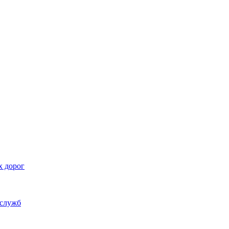
х дорог
 служб