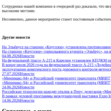
Сотрудники нашей компании в очередной раз доказали, что явл
высокими местами.
Несомненно, данное мероприятие станет постоянным событие
Другие новости
На Эльбрусе на станции «Кругозор» установлена противолав
На станции «Кругозор» горнолыжного курорта «Эльбрус», на в
04.08.2026
Новости
На федеральной трассе А-215 в Карелии установлен КПДКМ п
В конце июля 2026 года на федеральной трассе А-215 «Лодей
эксплуатацию комплексного поста дорожного контроля метео
27.07.2026
Новости
«Минимакс-94» и Российский университет транспорта (МИИТ) 
«Минимакс-94» и Российский университет транспорта (МИИТ) 
24.06.2026
Новости
Российские технологии находят отклик в Перу: делегация «Ми
В рамках деловой программы международной выставки Expo Ind
14.06.2026
Новости