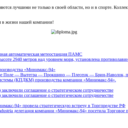
яются лучшими не только в своей области, но и в спорте. Колле
м в жизни нашей компании!
инная автоматическая метеостанция ПАМС
ысоте 2940 метров над уровнем моря, установлена противолави
роизводства «Минимакс-94»
ное Поле — Вытегра — Прокшино — Плесецк — Брин-Наволок, под
системы (КПДКМ) производства компании «Минимакс-94».
заключили соглашение о стратегическом сотрудничестве
заключили соглашение о стратегическом сотрудничестве
нимакс-94» провела стратегическую встречу в Торгпредстве РФ
ustria делегация компании «Минимакс-94» посетила Торговое п