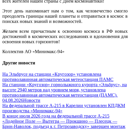
всех жителей нашей страны с Днем космонавтики!
Этот день напоминает нам о том, как человечество смогло
преодолеть границы нашей планеты и отправиться в космос в
поисках новых знаний и возможностей.
Желаем всем причастным к освоению космоса в РФ новых
достижений в космических исследованиях и вдохновения для
освоения новых горизонтов!
Коллектив АО «Минимакс-94»
Другие новости
На Эльбрусе на станции «Кругозор» установлена
противолавинная автоматическая метеостанция ПАМС
На станции «Кругозор» горнолыжного курорта «Эльбрус», на
высоте 2940 метров над уровнем моря, установлена
противолавинная автоматическая метеостанция (ПАМС).
04.08.2026
Новости
На федеральной трассе А-215 в Карелии установлен КПДКМ
производства «Минимакс-94»
В конце июля 2026 года на федеральной трассе А-215
«Лодейное Поле — Вытегра — Прокшино — Плесецк —
Брин-Наволок, подъезд к г. Петрозаводску» завершен монтаж