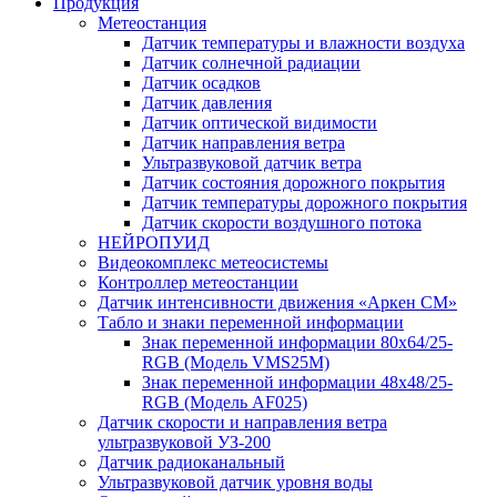
Продукция
Метеостанция
Датчик температуры и влажности воздуха
Датчик солнечной радиации
Датчик осадков
Датчик давления
Датчик оптической видимости
Датчик направления ветра
Ультразвуковой датчик ветра
Датчик состояния дорожного покрытия
Датчик температуры дорожного покрытия
Датчик скорости воздушного потока
НЕЙРОПУИД
Видеокомплекс метеосистемы
Контроллер метеостанции
Датчик интенсивности движения «Аркен СМ»
Табло и знаки переменной информации
Знак переменной информации 80х64/25-
RGB (Модель VMS25M)
Знак переменной информации 48х48/25-
RGB (Модель АF025)
Датчик скорости и направления ветра
ультразвуковой УЗ-200
Датчик радиоканальный
Ультразвуковой датчик уровня воды