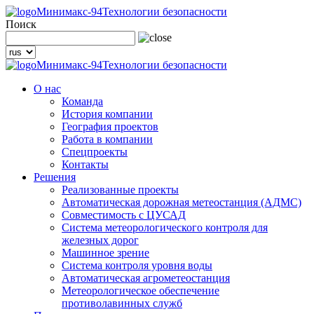
Минимакс-94
Технологии безопасности
Поиск
Минимакс-94
Технологии безопасности
О нас
Команда
История компании
География проектов
Работа в компании
Спецпроекты
Контакты
Решения
Реализованные проекты
Автоматическая дорожная метеостанция (АДМС)
Совместимость с ЦУСАД
Система метеорологического контроля для
железных дорог
Машинное зрение
Система контроля уровня воды
Автоматическая агрометеостанция
Метеорологическое обеспечение
противолавинных служб