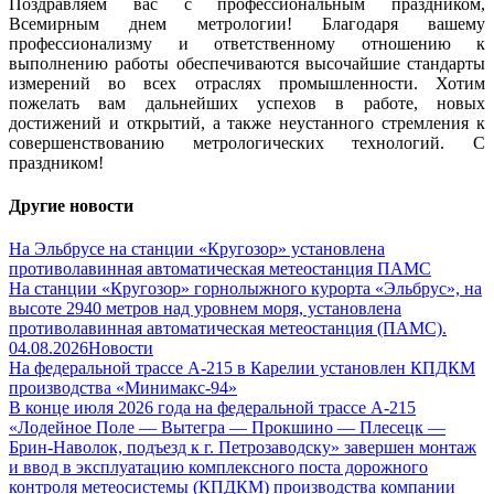
Поздравляем вас с профессиональным праздником,
Всемирным днем метрологии! Благодаря вашему
профессионализму и ответственному отношению к
выполнению работы обеспечиваются высочайшие стандарты
измерений во всех отраслях промышленности. Хотим
пожелать вам дальнейших успехов в работе, новых
достижений и открытий, а также неустанного стремления к
совершенствованию метрологических технологий. С
праздником!
Другие новости
На Эльбрусе на станции «Кругозор» установлена
противолавинная автоматическая метеостанция ПАМС
На станции «Кругозор» горнолыжного курорта «Эльбрус», на
высоте 2940 метров над уровнем моря, установлена
противолавинная автоматическая метеостанция (ПАМС).
04.08.2026
Новости
На федеральной трассе А-215 в Карелии установлен КПДКМ
производства «Минимакс-94»
В конце июля 2026 года на федеральной трассе А-215
«Лодейное Поле — Вытегра — Прокшино — Плесецк —
Брин-Наволок, подъезд к г. Петрозаводску» завершен монтаж
и ввод в эксплуатацию комплексного поста дорожного
контроля метеосистемы (КПДКМ) производства компании