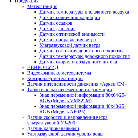
Продукция
Метеостанция
Датчик температуры и влажности воздуха
Датчик солнечной радиации
Датчик осадков
Датчик давления
Датчик оптической видимости
Датчик направления ветра
Ультразвуковой датчик ветра
Датчик состояния дорожного покрытия
Датчик температуры дорожного покрытия
Датчик скорости воздушного потока
НЕЙРОПУИД
Видеокомплекс метеосистемы
Контроллер метеостанции
Датчик интенсивности движения «Аркен СМ»
Табло и знаки переменной информации
Знак переменной информации 80х64/25-
RGB (Модель VMS25M)
Знак переменной информации 48х48/25-
RGB (Модель АF025)
Датчик скорости и направления ветра
ультразвуковой УЗ-200
Датчик радиоканальный
Ультразвуковой датчик уровня воды