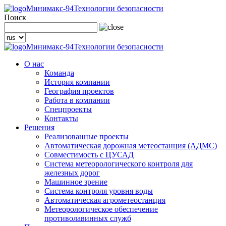
Минимакс-94
Технологии безопасности
Поиск
Минимакс-94
Технологии безопасности
О нас
Команда
История компании
География проектов
Работа в компании
Спецпроекты
Контакты
Решения
Реализованные проекты
Автоматическая дорожная метеостанция (АДМС)
Совместимость с ЦУСАД
Система метеорологического контроля для
железных дорог
Машинное зрение
Система контроля уровня воды
Автоматическая агрометеостанция
Метеорологическое обеспечение
противолавинных служб