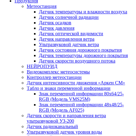
Продукция
Метеостанция
Датчик температуры и влажности воздуха
Датчик солнечной радиации
Датчик осадков
Датчик давления
Датчик оптической видимости
Датчик направления ветра
Ультразвуковой датчик ветра
Датчик состояния дорожного покрытия
Датчик температуры дорожного покрытия
Датчик скорости воздушного потока
НЕЙРОПУИД
Видеокомплекс метеосистемы
Контроллер метеостанции
Датчик интенсивности движения «Аркен СМ»
Табло и знаки переменной информации
Знак переменной информации 80х64/25-
RGB (Модель VMS25M)
Знак переменной информации 48х48/25-
RGB (Модель АF025)
Датчик скорости и направления ветра
ультразвуковой УЗ-200
Датчик радиоканальный
Ультразвуковой датчик уровня воды