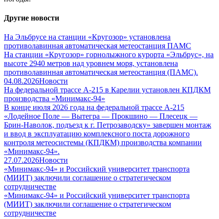
Другие новости
На Эльбрусе на станции «Кругозор» установлена
противолавинная автоматическая метеостанция ПАМС
На станции «Кругозор» горнолыжного курорта «Эльбрус», на
высоте 2940 метров над уровнем моря, установлена
противолавинная автоматическая метеостанция (ПАМС).
04.08.2026
Новости
На федеральной трассе А-215 в Карелии установлен КПДКМ
производства «Минимакс-94»
В конце июля 2026 года на федеральной трассе А-215
«Лодейное Поле — Вытегра — Прокшино — Плесецк —
Брин-Наволок, подъезд к г. Петрозаводску» завершен монтаж
и ввод в эксплуатацию комплексного поста дорожного
контроля метеосистемы (КПДКМ) производства компании
«Минимакс-94».
27.07.2026
Новости
«Минимакс-94» и Российский университет транспорта
(МИИТ) заключили соглашение о стратегическом
сотрудничестве
«Минимакс-94» и Российский университет транспорта
(МИИТ) заключили соглашение о стратегическом
сотрудничестве