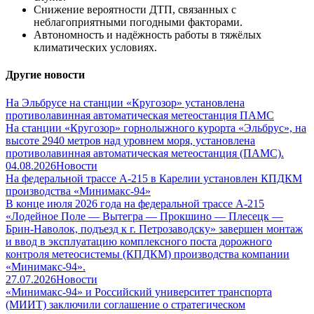
Снижение вероятности ДТП, связанных с
неблагоприятными погодными факторами.
Автономность и надёжность работы в тяжёлых
климатических условиях.
Другие новости
На Эльбрусе на станции «Кругозор» установлена
противолавинная автоматическая метеостанция ПАМС
На станции «Кругозор» горнолыжного курорта «Эльбрус», на
высоте 2940 метров над уровнем моря, установлена
противолавинная автоматическая метеостанция (ПАМС).
04.08.2026
Новости
На федеральной трассе А-215 в Карелии установлен КПДКМ
производства «Минимакс-94»
В конце июля 2026 года на федеральной трассе А-215
«Лодейное Поле — Вытегра — Прокшино — Плесецк —
Брин-Наволок, подъезд к г. Петрозаводску» завершен монтаж
и ввод в эксплуатацию комплексного поста дорожного
контроля метеосистемы (КПДКМ) производства компании
«Минимакс-94».
27.07.2026
Новости
«Минимакс-94» и Российский университет транспорта
(МИИТ) заключили соглашение о стратегическом