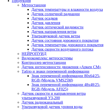
Продукция
Метеостанция
Датчик температуры и влажности воздуха
Датчик солнечной радиации
Датчик осадков
Датчик давления
Датчик оптической видимости
Датчик направления ветра
Ультразвуковой датчик ветра
Датчик состояния дорожного покрытия
Датчик температуры дорожного покрытия
Датчик скорости воздушного потока
НЕЙРОПУИД
Видеокомплекс метеосистемы
Контроллер метеостанции
Датчик интенсивности движения «Аркен СМ»
Табло и знаки переменной информации
Знак переменной информации 80х64/25-
RGB (Модель VMS25M)
Знак переменной информации 48х48/25-
RGB (Модель АF025)
Датчик скорости и направления ветра
ультразвуковой УЗ-200
Датчик радиоканальный
Ультразвуковой датчик уровня воды