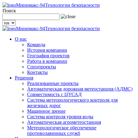
Минимакс-94
Технологии безопасности
Поиск
Минимакс-94
Технологии безопасности
О нас
Команда
История компании
География проектов
Работа в компании
Спецпроекты
Контакты
Решения
Реализованные проекты
Автоматическая дорожная метеостанция (АДМС)
Совместимость с ЦУСАД
Система метеорологического контроля для
железных дорог
Машинное зрение
Система контроля уровня воды
Автоматическая агрометеостанция
Метеорологическое обеспечение
противолавинных служб