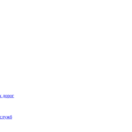
х дорог
 служб