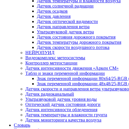
Датчик температуры и влажности воздуха
Датчик солнечной радиации
Датчик осадков
Датчик давления
Датчик оптической видимости
Датчик направления ветра
Ультразвуковой датчик ветра
Датчик состояния дорожного покрытия
Датчик температуры дорожного покрытия
Датчик скорости воздушного потока
НЕЙРОПУИД
Видеокомплекс метеосистемы
Контроллер метеостанции
Датчик интенсивности движения «Аркен СМ»
Табло и знаки переменной информации
Знак переменной информации 80х64/25-RGB
Знак переменной информации 48х48/25-RGB 
Датчик скорости и направления ветра ультразвуков
Датчик радиоканальный
Ультразвуковой датчик уровня воды
Оптический датчик состояния дороги
Датчик интенсивности обледенения
Датчик температуры и влажности грунта
Датчик мониторинга качества воздуха
Словарь