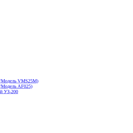
 (Модель VMS25M)
(Модель АF025)
ой УЗ-200