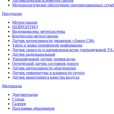
Автоматическая агрометеостанция
Метеорологическое обеспечение противолавинных служ
Продукция
Метеостанция
НЕЙРОПУИД
Видеокомплекс метеосистемы
Контроллер метеостанции
Датчик интенсивности движения «Аркен СМ»
Табло и знаки переменной информации
Датчик скорости и направления ветра ультразвуковой УЗ-
Датчик радиоканальный
Ультразвуковой датчик уровня воды
Оптический датчик состояния дороги
Датчик интенсивности обледенения
Датчик температуры и влажности грунта
Датчик мониторинга качества воздуха
Материалы
Документация
Статьи
Галерея
Программа образования