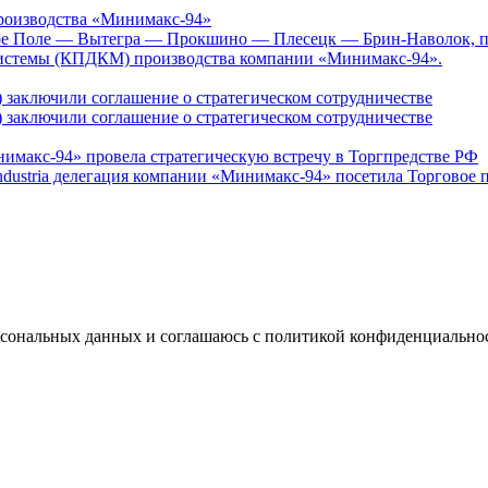
роизводства «Минимакс-94»
ное Поле — Вытегра — Прокшино — Плесецк — Брин-Наволок, под
системы (КПДКМ) производства компании «Минимакс-94».
заключили соглашение о стратегическом сотрудничестве
заключили соглашение о стратегическом сотрудничестве
нимакс-94» провела стратегическую встречу в Торгпредстве РФ
ustria делегация компании «Минимакс-94» посетила Торговое п
ерсональных данных и соглашаюсь с политикой конфиденциально