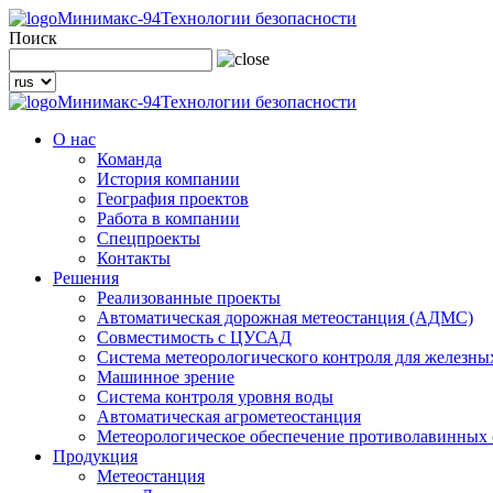
Минимакс-94
Технологии безопасности
Поиск
Минимакс-94
Технологии безопасности
О нас
Команда
История компании
География проектов
Работа в компании
Спецпроекты
Контакты
Решения
Реализованные проекты
Автоматическая дорожная метеостанция (АДМС)
Совместимость с ЦУСАД
Система метеорологического контроля для железны
Машинное зрение
Система контроля уровня воды
Автоматическая агрометеостанция
Метеорологическое обеспечение противолавинных
Продукция
Метеостанция