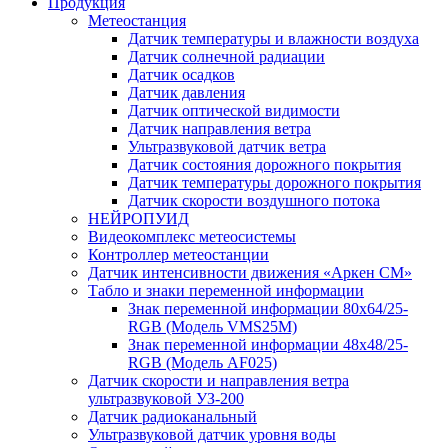
Продукция
Метеостанция
Датчик температуры и влажности воздуха
Датчик солнечной радиации
Датчик осадков
Датчик давления
Датчик оптической видимости
Датчик направления ветра
Ультразвуковой датчик ветра
Датчик состояния дорожного покрытия
Датчик температуры дорожного покрытия
Датчик скорости воздушного потока
НЕЙРОПУИД
Видеокомплекс метеосистемы
Контроллер метеостанции
Датчик интенсивности движения «Аркен СМ»
Табло и знаки переменной информации
Знак переменной информации 80х64/25-
RGB (Модель VMS25M)
Знак переменной информации 48х48/25-
RGB (Модель АF025)
Датчик скорости и направления ветра
ультразвуковой УЗ-200
Датчик радиоканальный
Ультразвуковой датчик уровня воды