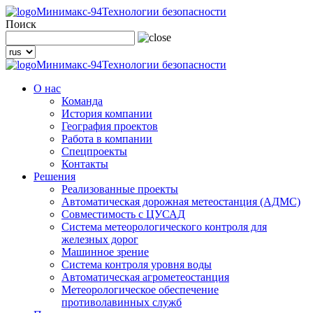
Минимакс-94
Технологии безопасности
Поиск
Минимакс-94
Технологии безопасности
О нас
Команда
История компании
География проектов
Работа в компании
Спецпроекты
Контакты
Решения
Реализованные проекты
Автоматическая дорожная метеостанция (АДМС)
Совместимость с ЦУСАД
Система метеорологического контроля для
железных дорог
Машинное зрение
Система контроля уровня воды
Автоматическая агрометеостанция
Метеорологическое обеспечение
противолавинных служб