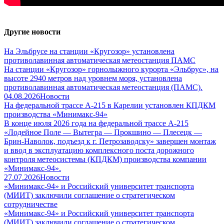
Другие новости
На Эльбрусе на станции «Кругозор» установлена
противолавинная автоматическая метеостанция ПАМС
На станции «Кругозор» горнолыжного курорта «Эльбрус», на
высоте 2940 метров над уровнем моря, установлена
противолавинная автоматическая метеостанция (ПАМС).
04.08.2026
Новости
На федеральной трассе А-215 в Карелии установлен КПДКМ
производства «Минимакс-94»
В конце июля 2026 года на федеральной трассе А-215
«Лодейное Поле — Вытегра — Прокшино — Плесецк —
Брин-Наволок, подъезд к г. Петрозаводску» завершен монтаж
и ввод в эксплуатацию комплексного поста дорожного
контроля метеосистемы (КПДКМ) производства компании
«Минимакс-94».
27.07.2026
Новости
«Минимакс-94» и Российский университет транспорта
(МИИТ) заключили соглашение о стратегическом
сотрудничестве
«Минимакс-94» и Российский университет транспорта
(МИИТ) заключили соглашение о стратегическом