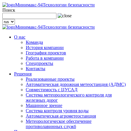
Минимакс-94
Технологии безопасности
Поиск
Минимакс-94
Технологии безопасности
О нас
Команда
История компании
География проектов
Работа в компании
Спецпроекты
Контакты
Решения
Реализованные проекты
Автоматическая дорожная метеостанция (АДМС)
Совместимость с ЦУСАД
Система метеорологического контроля для
железных дорог
Машинное зрение
Система контроля уровня воды
Автоматическая агрометеостанция
Метеорологическое обеспечение
противолавинных служб