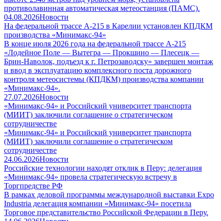
противолавинная автоматическая метеостанция (ПАМС).
04.08.2026
Новости
На федеральной трассе А-215 в Карелии установлен КПДКМ
производства «Минимакс-94»
В конце июля 2026 года на федеральной трассе А-215
«Лодейное Поле — Вытегра — Прокшино — Плесецк —
Брин-Наволок, подъезд к г. Петрозаводску» завершен монтаж
и ввод в эксплуатацию комплексного поста дорожного
контроля метеосистемы (КПДКМ) производства компании
«Минимакс-94».
27.07.2026
Новости
«Минимакс-94» и Российский университет транспорта
(МИИТ) заключили соглашение о стратегическом
сотрудничестве
«Минимакс-94» и Российский университет транспорта
(МИИТ) заключили соглашение о стратегическом
сотрудничестве
24.06.2026
Новости
Российские технологии находят отклик в Перу: делегация
«Минимакс-94» провела стратегическую встречу в
Торгпредстве РФ
В рамках деловой программы международной выставки Expo
Industria делегация компании «Минимакс-94» посетила
Торговое представительство Российской Федерации в Перу.