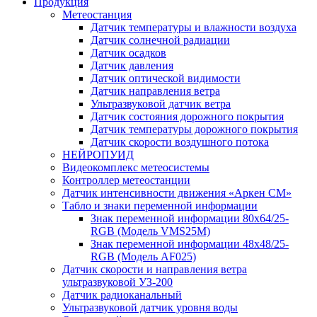
Продукция
Метеостанция
Датчик температуры и влажности воздуха
Датчик солнечной радиации
Датчик осадков
Датчик давления
Датчик оптической видимости
Датчик направления ветра
Ультразвуковой датчик ветра
Датчик состояния дорожного покрытия
Датчик температуры дорожного покрытия
Датчик скорости воздушного потока
НЕЙРОПУИД
Видеокомплекс метеосистемы
Контроллер метеостанции
Датчик интенсивности движения «Аркен СМ»
Табло и знаки переменной информации
Знак переменной информации 80х64/25-
RGB (Модель VMS25M)
Знак переменной информации 48х48/25-
RGB (Модель АF025)
Датчик скорости и направления ветра
ультразвуковой УЗ-200
Датчик радиоканальный
Ультразвуковой датчик уровня воды