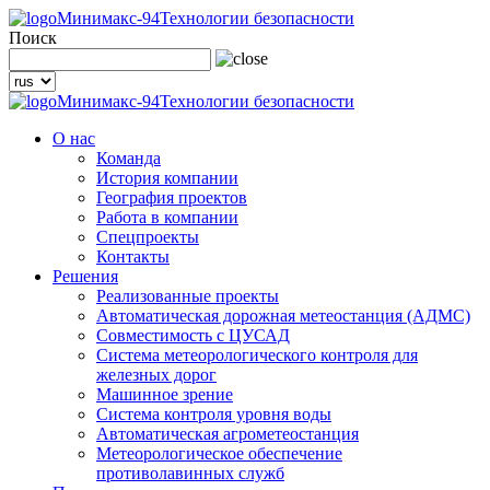
Минимакс-94
Технологии безопасности
Поиск
Минимакс-94
Технологии безопасности
О нас
Команда
История компании
География проектов
Работа в компании
Спецпроекты
Контакты
Решения
Реализованные проекты
Автоматическая дорожная метеостанция (АДМС)
Совместимость с ЦУСАД
Система метеорологического контроля для
железных дорог
Машинное зрение
Система контроля уровня воды
Автоматическая агрометеостанция
Метеорологическое обеспечение
противолавинных служб