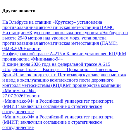
Другие новости
На Эльбрусе на станции «Кругозор» установлена
противолавинная автоматическая метеостанция ПАМС
На станции «Кругозор» горнолыжного курорта «Эльбрус», на
высоте 2940 метров над уровнем моря, установлена
противолавинная автоматическая метеостанция (ПАМС).
04.08.2026
Новости
На федеральной трассе А-215 в Карелии установлен КПДКМ
производства «Минимакс-94»
В конце июля 2026 года на федеральной трассе А-215
«Лодейное Поле — Вытегра — Прокшино — Плесецк —
Брин-Наволок, подъезд к г. Петрозаводску» завершен монтаж
и ввод в эксплуатацию комплексного поста дорожного
контроля метеосистемы (КПДКМ) производства компании
«Минимакс-94».
27.07.2026
Новости
«Минимакс-94» и Российский университет транспорта
(МИИТ) заключили соглашение о стратегическом
сотрудничестве
«Минимакс-94» и Российский университет транспорта
(МИИТ) заключили соглашение о стратегическом
сотрудничестве