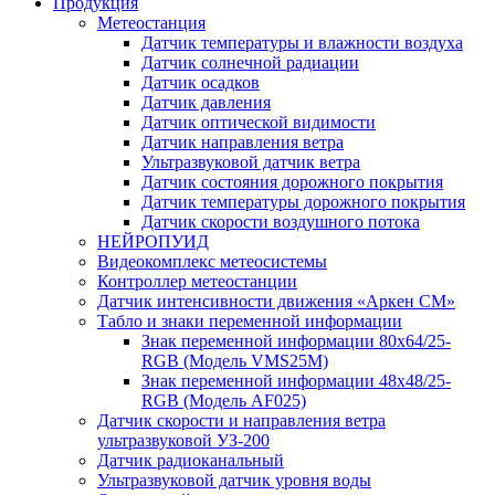
Продукция
Метеостанция
Датчик температуры и влажности воздуха
Датчик солнечной радиации
Датчик осадков
Датчик давления
Датчик оптической видимости
Датчик направления ветра
Ультразвуковой датчик ветра
Датчик состояния дорожного покрытия
Датчик температуры дорожного покрытия
Датчик скорости воздушного потока
НЕЙРОПУИД
Видеокомплекс метеосистемы
Контроллер метеостанции
Датчик интенсивности движения «Аркен СМ»
Табло и знаки переменной информации
Знак переменной информации 80х64/25-
RGB (Модель VMS25M)
Знак переменной информации 48х48/25-
RGB (Модель АF025)
Датчик скорости и направления ветра
ультразвуковой УЗ-200
Датчик радиоканальный
Ультразвуковой датчик уровня воды