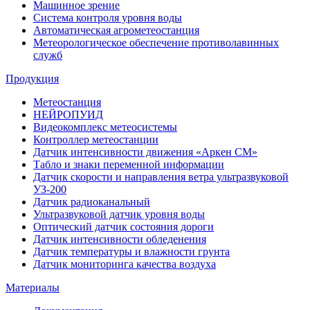
Машинное зрение
Система контроля уровня воды
Автоматическая агрометеостанция
Метеорологическое обеспечение противолавинных
служб
Продукция
Метеостанция
НЕЙРОПУИД
Видеокомплекс метеосистемы
Контроллер метеостанции
Датчик интенсивности движения «Аркен СМ»
Табло и знаки переменной информации
Датчик скорости и направления ветра ультразвуковой
УЗ-200
Датчик радиоканальный
Ультразвуковой датчик уровня воды
Оптический датчик состояния дороги
Датчик интенсивности обледенения
Датчик температуры и влажности грунта
Датчик мониторинга качества воздуха
Материалы